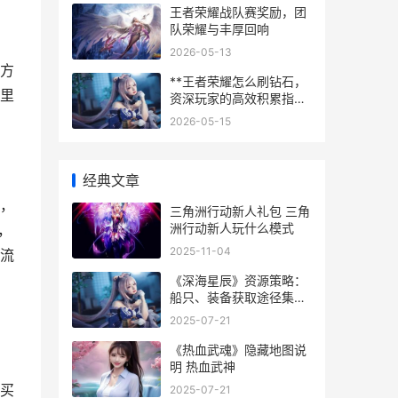
王者荣耀战队赛奖励，团
队荣耀与丰厚回响
，
2026-05-13
方
**王者荣耀怎么刷钻石，
里
资深玩家的高效积累指
南，副标题，全面解析免
2026-05-15
费钻石获取之道**
经典文章
，
三角洲行动新人礼包 三角
洲行动新人玩什么模式
，
2025-11-04
流
《深海星辰》资源策略：
船只、装备获取途径集合
深海星空图片
2025-07-21
《热血武魂》隐藏地图说
明 热血武神
购买
2025-07-21