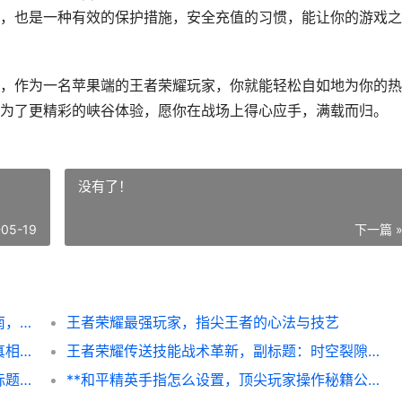
，也是一种有效的保护措施，安全充值的习惯，能让你的游戏之
，作为一名苹果端的王者荣耀玩家，你就能轻松自如地为你的热
为了更精彩的峡谷体验，愿你在战场上得心应手，满载而归。
没有了！
-05-19
下一篇 
苹果王者荣耀怎么充值，资深玩家的全面指南，副标题，从零开始掌握iOS充值技巧
王者荣耀最强玩家，指尖王者的心法与技艺
**王者荣耀领皮肤软件，免费背后的陷阱与真相**
王者荣耀传送技能战术革新，副标题：时空裂隙中的胜负手
**初见和平精英的名字，那个瞬间与它的副标题，战地少女的意外邂逅**
**和平精英手指怎么设置，顶尖玩家操作秘籍公开**