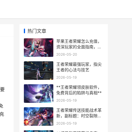
热门文章
苹果王者荣耀怎么充值，
资深玩家的全面指南，副
标题，从零开始掌握iOS
2026-05-20
充值技巧
王者荣耀最强玩家，指尖
王者的心法与技艺
2026-05-19
**王者荣耀领皮肤软件，
要
免费背后的陷阱与真相**
2026-05-19
免
王者荣耀传送技能战术革
充
新，副标题：时空裂隙中
的胜负手
2026-05-19