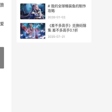
旅
# 我的全球桶装鱼的制作
攻略
2026-01-02
爱
《差不多高手》兑换码锦
集 差不多高手0.1折
2025-07-21
»