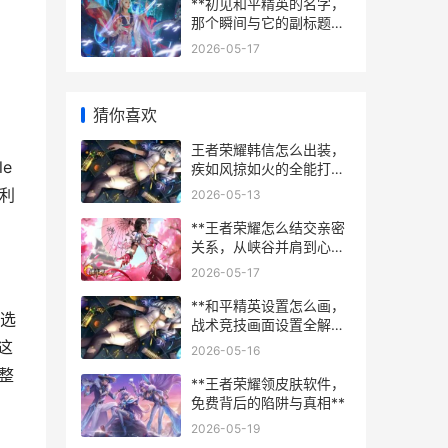
**初见和平精英的名字，
那个瞬间与它的副标题，
战地少女的意外邂逅**
2026-05-17
猜你喜欢
王者荣耀韩信怎么出装，
e
疾如风掠如火的全能打法
解析
利
2026-05-13
**王者荣耀怎么结交亲密
关系，从峡谷并肩到心灵
相契的旅程**
2026-05-17
**和平精英设置怎么画，
选
战术竞技画面设置全解析
**
这
2026-05-16
整
**王者荣耀领皮肤软件，
免费背后的陷阱与真相**
2026-05-19