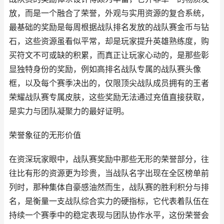
放，而是一个融合了荣誉，外观与实用资源的复合系统，
最基础的奖励是每周根据战队排名发放的战队赛金币与钻
石，这些资源虽看似平常，却是玩家提升英雄熟练度，购
买符文不可或缺的积累，而真正让玩家心动的，是那些彰
显独特身份的奖励，例如高排名战队专属的战队赛头像
框，以及每个赛季决出的，仅限顶尖战队成员拥有的王者
荣耀战队赛专属皮肤，这些奖励无法通过充值直接获取，
是实力与团队凝聚力的最好证明。
荣誉象征的无形价值
在资深玩家眼中，战队赛奖励中那些无形的荣誉部分，往
往比有形的资源更为珍贵，当战队名字出现在全区榜单前
列时，那种集体自豪感油然而生，战队赛的胜利积分与排
名，是衡量一支战队综合实力的硬指标，它代表着队伍在
持续一个赛季中的稳定表现与团队协作水平，这份荣誉会