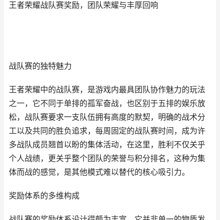
王者荣耀战队赛奖励，团队荣耀与丰厚回响
战队赛的独特魅力
王者荣耀中的战队赛，是游戏内最具团队协作魅力的玩法
之一，它不同于单排的孤军奋战，也区别于五排的娱乐放
松，战队赛要求一支队伍拥有高度的默契，明确的战术分
工以及共同的胜负追求，每周固定的战队赛时间，成为许
多战队成员翘首以盼的集体活动，在这里，胜利不仅关乎
个人战绩，更关乎整个团队的荣誉与积分排名，这种为集
体而战的感觉，是其他模式难以替代的核心吸引力。
奖励体系的多维构成
战队赛的奖励体系设计得颇为丰富，它并非单一的物质发