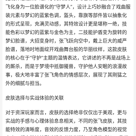
飞化身为一位脸谱化的“守梦人”，设计上巧妙融合了戏曲服
装元素与梦幻的蓝紫色调，盔头，靠旗等部件皆以抽象化
的形式呈现，充满灵动感，其特效设计更是堪称一绝，技
能色彩以梦幻的蓝紫与金色为主，二技能护盾变为旋转的
梦幻脸谱，大招变身时，张飞跃向空中，戴上巨大的威严
脸谱，落地时地面绽开戏曲舞台般的华丽纹样，这款皮肤
的核心在于“守护”主题的温情表达，它讲述的不再是战场上
的厮杀，而是于梦境中抵御魇兽，守护他人安眠的浪漫故
事，极大地丰富了张飞角色的情感层次，展现了其刚猛之
外的细腻与担当。
皮肤选择与实战体验的关联
对于资深玩家而言，皮肤的选择绝非仅仅出于美观，更与
实战的手感与心理体验息息相关，不同的张飞皮肤，其技
能特效的清晰度，音效的反馈力度，乃至角色模型的视觉