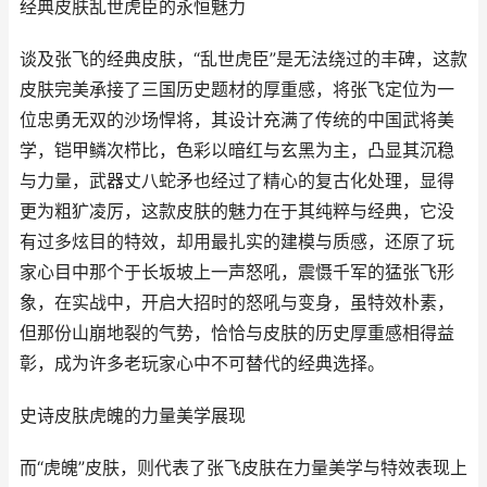
经典皮肤乱世虎臣的永恒魅力
谈及张飞的经典皮肤，“乱世虎臣”是无法绕过的丰碑，这款
皮肤完美承接了三国历史题材的厚重感，将张飞定位为一
位忠勇无双的沙场悍将，其设计充满了传统的中国武将美
学，铠甲鳞次栉比，色彩以暗红与玄黑为主，凸显其沉稳
与力量，武器丈八蛇矛也经过了精心的复古化处理，显得
更为粗犷凌厉，这款皮肤的魅力在于其纯粹与经典，它没
有过多炫目的特效，却用最扎实的建模与质感，还原了玩
家心目中那个于长坂坡上一声怒吼，震慑千军的猛张飞形
象，在实战中，开启大招时的怒吼与变身，虽特效朴素，
但那份山崩地裂的气势，恰恰与皮肤的历史厚重感相得益
彰，成为许多老玩家心中不可替代的经典选择。
史诗皮肤虎魄的力量美学展现
而“虎魄”皮肤，则代表了张飞皮肤在力量美学与特效表现上