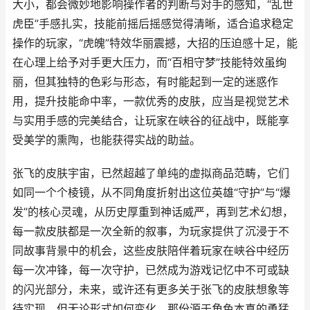
大小，都会微妙地影响操作者的判断与对手的感知，“乱世
虎臣”手感扎实，技能前摇后摇感觉得清晰，适合追求稳定
操作的玩家，“虎魄”特效华丽震撼，大招的压迫感十足，能
在心理上给予对手更大压力，而“百相守梦”技能特效虽绚
丽，但其独特的色彩与形态，有时能起到一定的迷惑作
用，提升技能命中率，一款优秀的皮肤，应当是视觉艺术
与实用手感的完美结合，让玩家在峡谷的征战中，既能享
受美学的熏陶，也能获得实战的助益。
张飞的皮肤宇宙，已然超越了单纯的虚拟商品范畴，它们
如同一个个棱镜，从不同角度折射出这位英雄“守护”与“爆
发”的核心灵魂，从历史厚重到神话威严，再到艺术幻想，
每一款皮肤都是一次全新的叙事，为玩家提供了沉浸于不
同故事背景中的机会，这些皮肤陪伴着玩家在峡谷中经历
每一次冲锋，每一次守护，已然成为游戏记忆中不可或缺
的闪光部分，未来，或许还有更多关于张飞的皮肤想象等
待实现，但无论形式如何变化，那份源于角色本真的勇猛