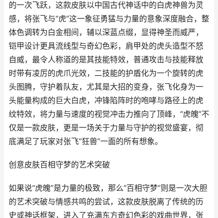
的一次飞跃，这款皮肤以中国古代神话中的白虎神兽为灵
感，将张飞与“虎”这一象征勇猛与力量的意象深度融合，整
体色调转为白金相间，辅以深蓝点缀，显得神圣而威严，
铠甲设计更具流线型与奇幻色彩，肩甲处的虎头造型不怒
自威，最令人称道的是其技能特效，普通攻击与技能释放
时带有凌厉的虎爪光效，二技能的护盾化为一个旋转的虎
头图腾，守护着队友，尤其是大招的变身，张飞化身为一
头能量构成的巨大白虎，冲锋陷阵时的咆哮与路径上的虎
纹特效，将力量与速度的视觉冲击力推向了顶峰，“虎魄”不
仅是一款皮肤，更是一场关于力量与守护的视觉盛宴，彻
底满足了玩家对张飞“狂兽”一面的所有想象。
创意皮肤百相守梦的艺术突破
如果说“虎魄”是力量的极致，那么“百相守梦”则是一次大胆
的艺术突破与情感共鸣的尝试，这款皮肤脱离了传统的历
史或神话框架，进入了充满东方奇幻色彩的戏曲世界，张