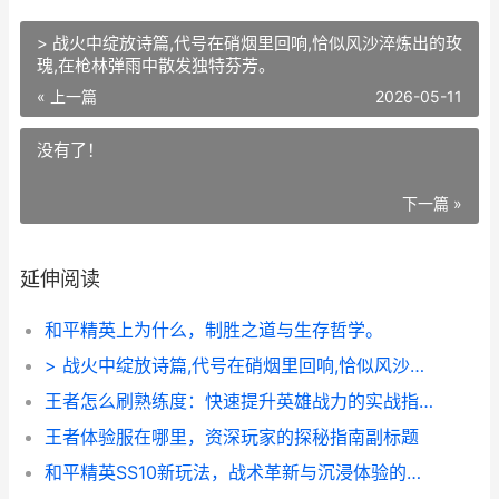
> 战火中绽放诗篇,代号在硝烟里回响,恰似风沙淬炼出的玫
瑰,在枪林弹雨中散发独特芬芳。
« 上一篇
2026-05-11
没有了！
下一篇 »
延伸阅读
和平精英上为什么，制胜之道与生存哲学。
> 战火中绽放诗篇,代号在硝烟里回响,恰似风沙淬炼出的玫瑰,在枪林弹雨中散发独特芬芳。
王者怎么刷熟练度：快速提升英雄战力的实战指南
王者体验服在哪里，资深玩家的探秘指南副标题
和平精英SS10新玩法，战术革新与沉浸体验的狂欢，副标题，全新战场深度解析与实战心得