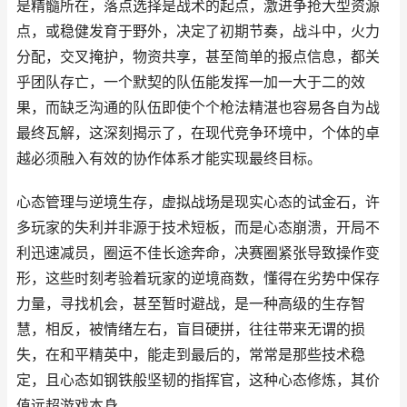
是精髓所在，落点选择是战术的起点，激进争抢大型资源
点，或稳健发育于野外，决定了初期节奏，战斗中，火力
分配，交叉掩护，物资共享，甚至简单的报点信息，都关
乎团队存亡，一个默契的队伍能发挥一加一大于二的效
果，而缺乏沟通的队伍即使个个枪法精湛也容易各自为战
最终瓦解，这深刻揭示了，在现代竞争环境中，个体的卓
越必须融入有效的协作体系才能实现最终目标。
心态管理与逆境生存，虚拟战场是现实心态的试金石，许
多玩家的失利并非源于技术短板，而是心态崩溃，开局不
利迅速减员，圈运不佳长途奔命，决赛圈紧张导致操作变
形，这些时刻考验着玩家的逆境商数，懂得在劣势中保存
力量，寻找机会，甚至暂时避战，是一种高级的生存智
慧，相反，被情绪左右，盲目硬拼，往往带来无谓的损
失，在和平精英中，能走到最后的，常常是那些技术稳
定，且心态如钢铁般坚韧的指挥官，这种心态修炼，其价
值远超游戏本身。