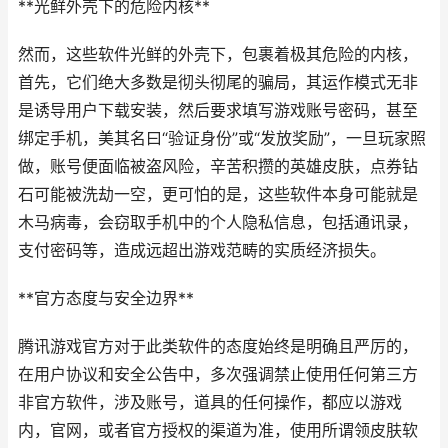
**光鲜外壳下的危险内核**
然而，这些软件光鲜的外壳下，包裹着极其危险的内核，
首先，它们绝大多数是彻头彻尾的骗局，其运作模式无非
是诱导用户下载安装，然后要求填写游戏账号密码，甚至
绑定手机，美其名曰“验证身份”或“发放奖励”，一旦玩家照
做，账号便面临被盗风险，辛苦积攒的英雄皮肤，点券钻
石可能被洗劫一空，更可怕的是，这些软件本身可能就是
木马病毒，会窃取手机中的个人隐私信息，包括通讯录，
支付密码等，造成远超出游戏范畴的实质经济损失。
**官方态度与安全边界**
腾讯游戏官方对于此类软件的态度始终是明确且严厉的，
在用户协议和安全公告中，多次强调禁止使用任何第三方
非官方软件，涉及账号，道具的任何操作，都应以游戏
内，官网，或者官方授权的渠道为准，使用所谓领皮肤软