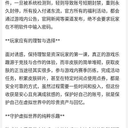
件，一旦被系统检测到，轻则导致账号短期封禁，重则永
久封停，所有投入付诸东流，官方所有的福利活动，都会
通过游戏内公告，官网新闻等渠道发布，绝不会要求玩家
在不明软件中输入密码。
**玩家应有的理智与选择**
面对诱惑，保持理智是资深玩家的第一课，真正的游戏乐
趣源于竞技与合作的体验，而非皮肤的简单堆砌，获取皮
肤的正当途径其实很多，参与游戏内赛季历练，完成活动
任务，积累皮肤碎片，甚至在特定时间点使用点券，都是
安全可靠的方式，虽然过程需要一些时间和投入，但这份
收获是安心且充满成就感的，保护好自己的账号，就是保
护自己在虚拟世界中的珍贵资产与回忆。
**守护虚拟世界的纯粹乐趣**