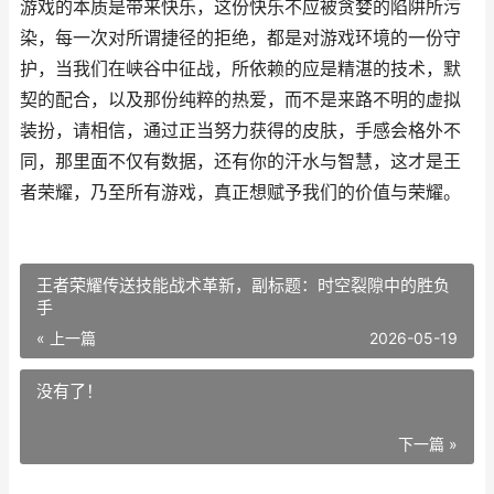
游戏的本质是带来快乐，这份快乐不应被贪婪的陷阱所污
染，每一次对所谓捷径的拒绝，都是对游戏环境的一份守
护，当我们在峡谷中征战，所依赖的应是精湛的技术，默
契的配合，以及那份纯粹的热爱，而不是来路不明的虚拟
装扮，请相信，通过正当努力获得的皮肤，手感会格外不
同，那里面不仅有数据，还有你的汗水与智慧，这才是王
者荣耀，乃至所有游戏，真正想赋予我们的价值与荣耀。
王者荣耀传送技能战术革新，副标题：时空裂隙中的胜负
手
« 上一篇
2026-05-19
没有了！
下一篇 »