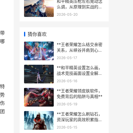
和平精英压枪左右晃动怎
么调，从原理到实战的精
细掌控
2026-05-20
带
猜你喜欢
哪
**王者荣耀怎么结交亲密
关系，从峡谷并肩到心灵
相契的旅程**
2026-05-17
**和平精英设置怎么画，
战术竞技画面设置全解析
**
2026-05-16
特
**王者荣耀领皮肤软件，
势
免费背后的陷阱与真相**
伤
2026-05-19
团
**王者荣耀怎么刷钻石，
资深玩家的高效积累指
南，副标题，全面解析免
2026-05-15
费钻石获取之道**