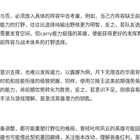
与否，必须放入具体的阵容中去考量，例如，当己方阵容缺乏前
能力的打野，往往比选择纯输出野核更为明智，反之，若队友选
要发育空间，但carry能力极强的英雄，便能获得更好的发挥
前阵容与战术体系的打野选择。
意识支撑，也难以发挥威力，以露娜为例，月下无限连的华丽背
时机和技能衔接的极致把握，同样，使用兰陵王这类前期强势英
的能力，将前期优势转化为胜势，反之，若意识不足，则很容易
手法与游戏理解，是激活英雄潜力的钥匙。
备调整，都可能重塑打野位的格局，曾经叱咤风云的英雄可能因
雄也可能借此契机重回巅峰，关注版本改动，理解装备红利，是