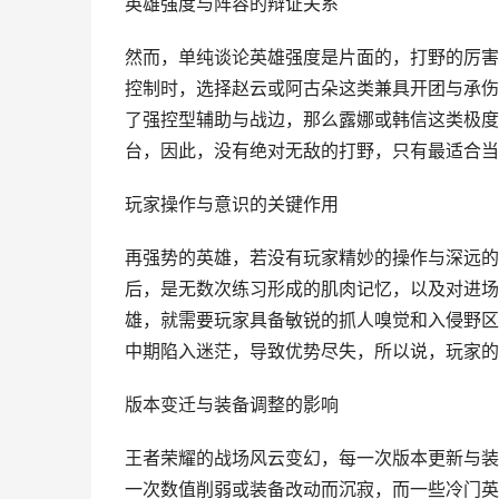
英雄强度与阵容的辩证关系
然而，单纯谈论英雄强度是片面的，打野的厉害
控制时，选择赵云或阿古朵这类兼具开团与承伤
了强控型辅助与战边，那么露娜或韩信这类极度需
台，因此，没有绝对无敌的打野，只有最适合当
玩家操作与意识的关键作用
再强势的英雄，若没有玩家精妙的操作与深远的
后，是无数次练习形成的肌肉记忆，以及对进场
雄，就需要玩家具备敏锐的抓人嗅觉和入侵野区
中期陷入迷茫，导致优势尽失，所以说，玩家的
版本变迁与装备调整的影响
王者荣耀的战场风云变幻，每一次版本更新与装
一次数值削弱或装备改动而沉寂，而一些冷门英