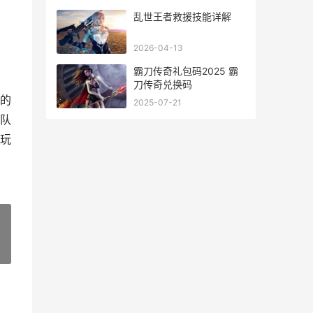
乱世王者救援技能详解
2026-04-13
霸刀传奇礼包码2025 霸
刀传奇兑换码
的
2025-07-21
队
玩
»