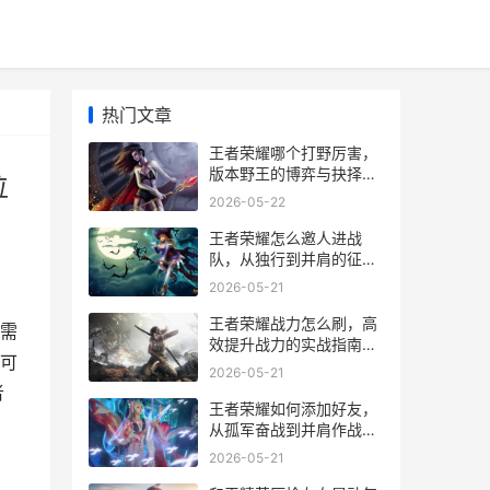
热门文章
王者荣耀哪个打野厉害，
版本野王的博弈与抉择，
位
副标题，深入解析打野位
2026-05-22
强度与选择之道
王者荣耀怎么邀人进战
队，从独行到并肩的征
途，副标题，一份详尽的
2026-05-21
召集与凝聚指南
王者荣耀战力怎么刷，高
需
效提升战力的实战指南副
可
标题，资深玩家的深度策
2026-05-21
略解析
者
王者荣耀如何添加好友，
从孤军奋战到并肩作战的
副标题
2026-05-21