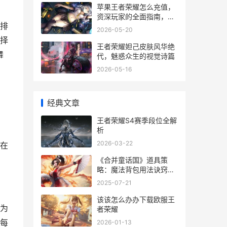
苹果王者荣耀怎么充值，
资深玩家的全面指南，副
排
标题，从零开始掌握iOS
2026-05-20
充值技巧
择
王者荣耀妲己皮肤风华绝
舞
代，魅惑众生的视觉诗篇
2026-05-16
经典文章
王者荣耀S4赛季段位全解
析
2026-03-22
在
《合并童话国》道具策
略：魔法背包用法诀窍详
细解答 如何组合童话
2025-07-21
该该怎么办办下载欧服王
为
者荣耀
每
2026-01-13