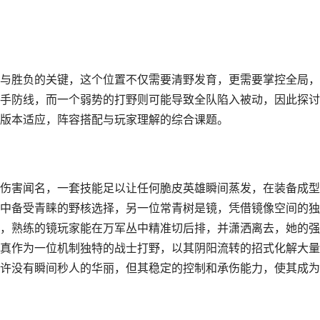
与胜负的关键，这个位置不仅需要清野发育，更需要掌控全局，
手防线，而一个弱势的打野则可能导致全队陷入被动，因此探讨
版本适应，阵容搭配与玩家理解的综合课题。
伤害闻名，一套技能足以让任何脆皮英雄瞬间蒸发，在装备成型
中备受青睐的野核选择，另一位常青树是镜，凭借镜像空间的独
，熟练的镜玩家能在万军丛中精准切后排，并潇洒离去，她的强
真作为一位机制独特的战士打野，以其阴阳流转的招式化解大量
许没有瞬间秒人的华丽，但其稳定的控制和承伤能力，使其成为