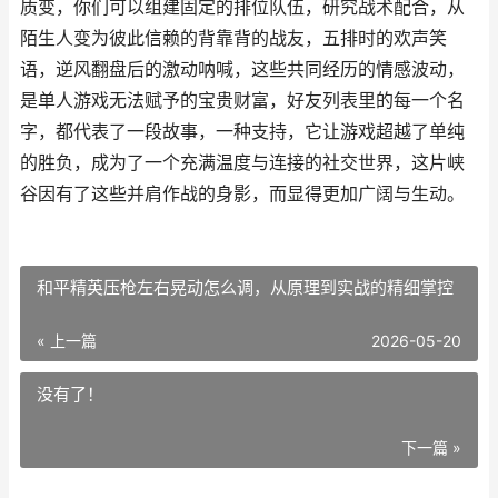
质变，你们可以组建固定的排位队伍，研究战术配合，从
陌生人变为彼此信赖的背靠背的战友，五排时的欢声笑
语，逆风翻盘后的激动呐喊，这些共同经历的情感波动，
是单人游戏无法赋予的宝贵财富，好友列表里的每一个名
字，都代表了一段故事，一种支持，它让游戏超越了单纯
的胜负，成为了一个充满温度与连接的社交世界，这片峡
谷因有了这些并肩作战的身影，而显得更加广阔与生动。
和平精英压枪左右晃动怎么调，从原理到实战的精细掌控
« 上一篇
2026-05-20
没有了！
下一篇 »