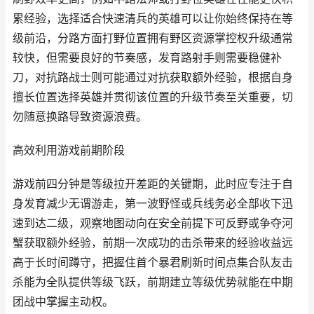
累经验，选择适合快速清兵的英雄可以让你始终保持在等
级前沿，分路方面打野位置拥有野区资源掌控权升级通常
较快，但需要良好的节奏感，发育路射手则需要稳健补
刀，对抗路战士则可能通过对抗获取额外经验，根据自身
擅长位置选择英雄并贯彻该位置的升级节奏至关重要，切
勿随意换路导致资源浪费。
高效利用游戏前期阶段
游戏前四分钟是等级拉开差距的关键期，此时应专注于自
身发育减少无谓游走，第一波野怪或兵线务必全部收下迅
速到达二级，观察地图动向在安全前提下可反野或争夺河
蟹获取额外经验，前期一次成功的击杀带来的经验收益远
高于长时间蹲守，把握住首个暴君刷新时间点集合队友击
杀能为全队提供等级飞跃，前期建立等级优势就能在中期
团战中掌握主动权。