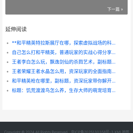
下一篇 »
延伸阅读
**和平精英特拉斯展厅在哪，探索虚拟战场的科技地标**
自己怎么打和平精英，普通玩家的实战心得分享副标题从跳伞到夺冠的思考路径
王者李白怎么玩，飘逸剑仙的杀戮艺术，副标题，月下无限连的刺客之道
王者荣耀王者水晶怎么用，资深玩家的全面指南，副标题：从兑换策略到高阶技巧全解析
和平精英枪在哪里，副标题，资深玩家带你解开资源迷雾
标题：饥荒渡渡鸟怎么养，生存大师的萌宠培育指南副标题：从驯化到繁衍的完整攻略
Copyright © 2024 All Rights Reserved.
京ICP备2025130358号-3
XML地图