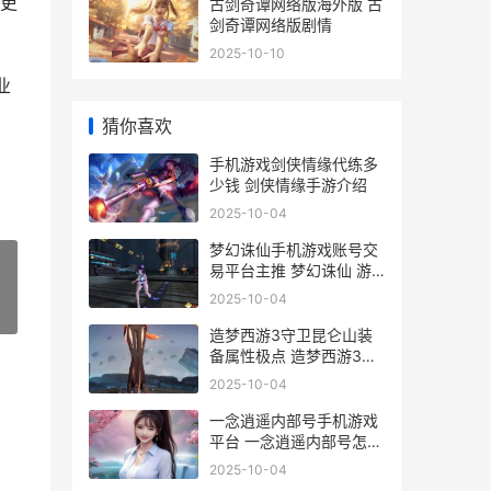
更
古剑奇谭网络版海外版 古
剑奇谭网络版剧情
2025-10-10
业
猜你喜欢
手机游戏剑侠情缘代练多
少钱 剑侠情缘手游介绍
2025-10-04
梦幻诛仙手机游戏账号交
易平台主推 梦幻诛仙 游
戏
2025-10-04
»
造梦西游3守卫昆仑山装
备属性极点 造梦西游3守
卫昆仑山掉落规则
2025-10-04
一念逍遥内部号手机游戏
平台 一念逍遥内部号怎么
搞
2025-10-04