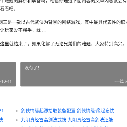
个难题的解析和解答吗，相信你通过下面内容的文章内容就会有
看看吧。
剑网三是一款以古代武侠为背景的网络游戏，其中最具代表性的职
玩家爱不释手。藏 ...
这里就结束了，如果化解了无论兄弟们的难题，大家特别高兴。
没有了！
-10-11
下一篇 
1
剑侠情缘起源拾取装备配置 剑侠情缘·缘起忘忧
剑侠情缘天心技能释放顺序图 剑侠情缘天心技巧详解
九阴真经雪斋剑法武技 九阴真经雪斋剑法还能玩吗