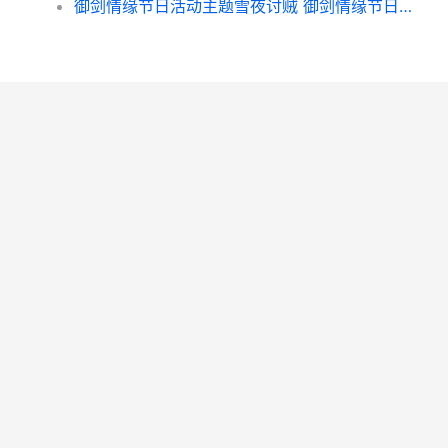
御剑情缘节日活动主题雪夜讨贼 御剑情缘节日活动迷镜怎么做