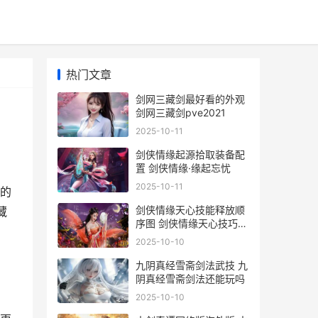
热门文章
剑网三藏剑最好看的外观
剑网三藏剑pve2021
2025-10-11
剑侠情缘起源拾取装备配
置 剑侠情缘·缘起忘忧
2025-10-11
的
剑侠情缘天心技能释放顺
藏
序图 剑侠情缘天心技巧详
解
2025-10-10
九阴真经雪斋剑法武技 九
阴真经雪斋剑法还能玩吗
2025-10-10