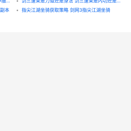
剑网三指尖江湖安卓转IOS 剑网三指尖江湖停服了吗
剑三蓬莱是力道还是身法 剑三蓬莱是内功还是外功
 副本
指尖江湖坐骑获取策略 剑网3指尖江湖坐骑