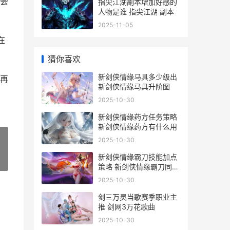
会
指尖江湖副本增加好感的
人物是谁 指尖江湖 副本
2025-11-05
在
猜你喜欢
新剑侠情缘马具多少级出
再
新剑侠情缘马具升阶图
2025-10-30
新剑侠情缘药方任务策略
新剑侠情缘药方有什么用
2025-10-30
新剑侠情缘霸刀技能加点
»
策略 新剑侠情缘霸刀同伴
搭配
2025-10-30
剑三万灵当歌赛季职业主
推 剑网3万花歌曲
2025-10-30