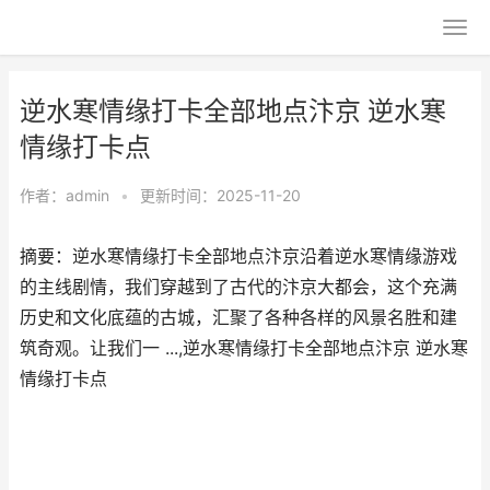
逆水寒情缘打卡全部地点汴京 逆水寒
情缘打卡点
作者：
admin
•
更新时间：2025-11-20
摘要：逆水寒情缘打卡全部地点汴京沿着逆水寒情缘游戏
的主线剧情，我们穿越到了古代的汴京大都会，这个充满
历史和文化底蕴的古城，汇聚了各种各样的风景名胜和建
筑奇观。让我们一 ...,逆水寒情缘打卡全部地点汴京 逆水寒
情缘打卡点