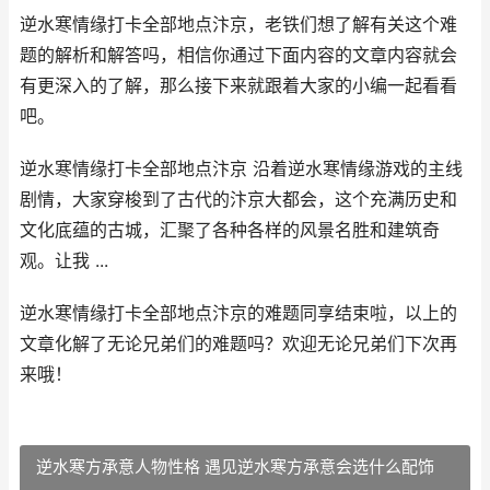
逆水寒情缘打卡全部地点汴京，老铁们想了解有关这个难
题的解析和解答吗，相信你通过下面内容的文章内容就会
有更深入的了解，那么接下来就跟着大家的小编一起看看
吧。
逆水寒情缘打卡全部地点汴京 沿着逆水寒情缘游戏的主线
剧情，大家穿梭到了古代的汴京大都会，这个充满历史和
文化底蕴的古城，汇聚了各种各样的风景名胜和建筑奇
观。让我 ...
逆水寒情缘打卡全部地点汴京的难题同享结束啦，以上的
文章化解了无论兄弟们的难题吗？欢迎无论兄弟们下次再
来哦！
逆水寒方承意人物性格 遇见逆水寒方承意会选什么配饰