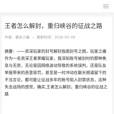
王者怎么解封，重归峡谷的征战之路
作者：
暴走小编
•
更新时间：2026-05-09
摘要：——资深玩家的封号解封指南封号之困，玩家之痛
作为一名资深王者荣耀玩家，我深知账号被封时的那种焦
急与无奈，无论是因网络波动导致的系统误判，还是队友
举报带来的恶意惩罚，甚至是一时冲动在聊天频道留下的
不当言论，都可能让征战多年的账号陷入封禁状态，这种
失去战场的感觉，确实,王者怎么解封，重归峡谷的征战之
路