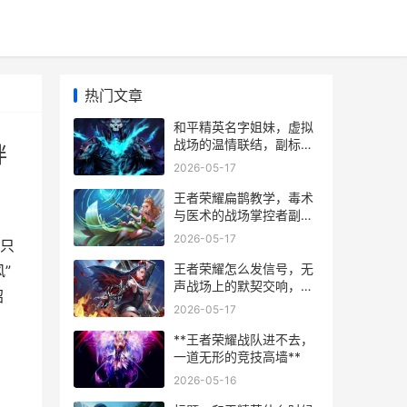
热门文章
和平精英名字姐妹，虚拟
战场的温情联结，副标
绊
题，双排四排中的名号羁
2026-05-17
绊
王者荣耀扁鹊教学，毒术
与医术的战场掌控者副标
题，致命药剂编织胜利篇
2026-05-17
只
章
王者荣耀怎么发信号，无
”
声战场上的默契交响，副
昭
标题，指尖指挥的艺术与
2026-05-17
胜负密码
**王者荣耀战队进不去，
一道无形的竞技高墙**
2026-05-16