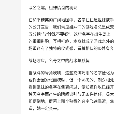
取名之趣，姐妹情谊的初现
在和平精英的广阔地图中，名字往往是姐妹携手
的公开宣告，我们常见姐妹们的游戏名总是成双成
五分糖”与“珍珠不要钱”，这些名字在出生岛
的细细斟酌，互相打趣，本身就成了游戏之外的
场重逢有了独特的仪式感，看着相似的ID并肩
战场呼应，名号之中的战术与默契
当战斗的号角吹响，这些充满巧思的名字便化为
或许会因紧张而模糊，但一个熟悉的、朝夕相处
看到姐妹的名字在侧翼闪过，便知道佯攻已经开
种因名字而产生的瞬间识别与无条件信任，极大
即便倒地，屏幕上那个熟悉的名字飞速靠近，焦
道，她一定会来。