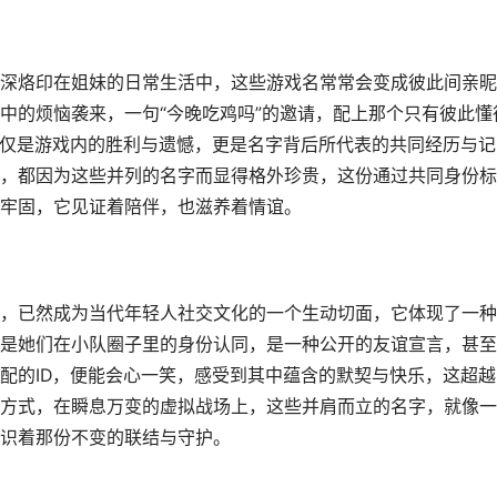
深烙印在姐妹的日常生活中，这些游戏名常常会变成彼此间亲昵
中的烦恼袭来，一句“今晚吃鸡吗”的邀请，配上那个只有彼此懂
仅仅是游戏内的胜利与遗憾，更是名字背后所代表的共同经历与记
，都因为这些并列的名字而显得格外珍贵，这份通过共同身份标
牢固，它见证着陪伴，也滋养着情谊。
，已然成为当代年轻人社交文化的一个生动切面，它体现了一种
是她们在小队圈子里的身份认同，是一种公开的友谊宣言，甚至
配的ID，便能会心一笑，感受到其中蕴含的默契与快乐，这超越
方式，在瞬息万变的虚拟战场上，这些并肩而立的名字，就像一
识着那份不变的联结与守护。