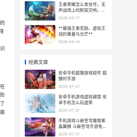
王者荣耀怎么发信号，无
声战场上的默契交响，副
标题，指尖指挥的艺术与
2026-05-17
胜负密码
的
**最强王者奖励，虚拟王
得
冠的重量与光芒**
2026-05-14
识
经典文章
安卓手机狐狸游戏软件 狐
狸的手游
在
2025-07-21
形
安卓手机游戏虚拟键盘 安
卓手机怎么玩虚荣
了
2025-07-21
座
手机游戏斗破苍穹魔兽紫
晶翼狮 斗破苍穹手游免费
下载
2025-07-21