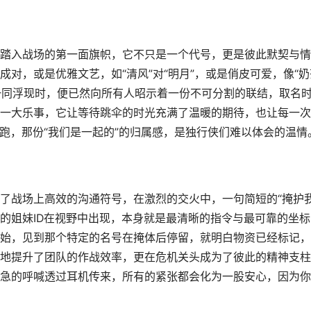
踏入战场的第一面旗帜，它不只是一个代号，更是彼此默契与情
对，或是优雅文艺，如“清风”对“明月”，或是俏皮可爱，像“奶
上一同浮现时，便已然向所有人昭示着一份不可分割的联结，取名
一大乐事，它让等待跳伞的时光充满了温暖的期待，也让每一次
奔跑，那份“我们是一起的”的归属感，是独行侠们难以体会的温情
了战场上高效的沟通符号，在激烈的交火中，一句简短的“掩护我
的姐妹ID在视野中出现，本身就是最清晰的指令与最可靠的坐标
始，见到那个特定的名号在掩体后停留，就明白物资已经标记，
地提升了团队的作战效率，更在危机关头成为了彼此的精神支柱
急的呼喊透过耳机传来，所有的紧张都会化为一股安心，因为你