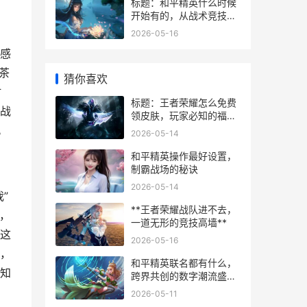
标题：和平精英什么时候
开始有的，从战术竞技到
国民游戏的进化之路
2026-05-16
感
茶
猜你喜欢
时
标题：王者荣耀怎么免费
战
领皮肤，玩家必知的福利
指南
。
2026-05-14
和平精英操作最好设置，
制霸战场的秘诀
2026-05-14
”
**王者荣耀战队进不去，
，
一道无形的竞技高墙**
这
2026-05-16
，
和平精英联名都有什么，
知
跨界共创的数字潮流盛宴
副标题
2026-05-11