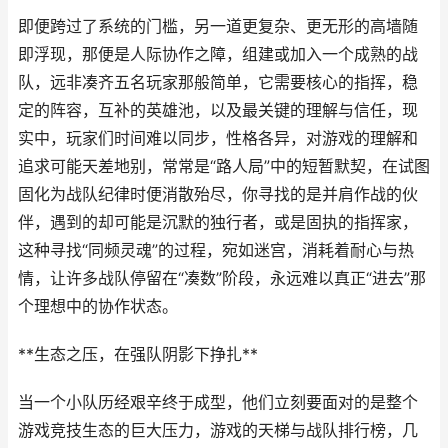
即便跨过了系统的门槛，另一道更复杂、更无形的高墙随
即浮现，那便是人际协作之障，组建或加入一个成熟的战
队，远非凑齐五名玩家那般简单，它需要核心的指挥，稳
定的阵容，互补的英雄池，以及最关键的理解与信任，现
实中，玩家们时间难以同步，性格各异，对游戏的理解和
追求可能天差地别，常常是“路人局”中的短暂默契，在试图
固化为战队纪律时便消散殆尽，你寻找的是并肩作战的伙
伴，遇到的却可能是沉默的独行者，或是固执的指挥家，
这种寻找“同频灵魂”的过程，宛如迷宫，消耗着耐心与热
情，让许多战队停留在“凑数”阶段，永远难以真正“进去”那
个理想中的协作状态。
**生态之压，在强队阴影下挣扎**
当一个小队历经艰辛终于成型，他们立刻要面对的是整个
游戏竞技生态的巨大压力，游戏的天梯与战队排行榜，几