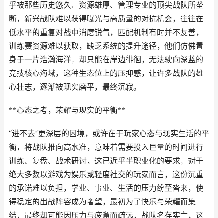
乎被那些历史悠久、资源雄厚、管理专业的顶尖战队所垄
断，新兴战队难以获得曝光与高质量的对抗机会，往往在
低水平的重复对战中消磨锐气，匹配机制有时并不友善，
训练赛资源难以获取，缺乏系统的提升途径，他们仿佛置
身于一片浩瀚海洋，却只能在岸边徘徊，无法驶向深蓝的
竞技核心海域，这种生态位上的压抑感，让许多战队的雄
心壮志，逐渐被现实磨平，最终沉寂。
**心态之考，荣耀与现实的平衡**
“进不去”更深层的困境，或许在于玩家心态与现实生活的平
衡，将战队推向高水准，意味着需要投入巨量的时间进行
训练、复盘、战术研讨，这已近乎半职业化的要求，对于
绝大多数以游戏为娱乐或轻度社交的玩家而言，这份沉重
的承诺难以负担，学业、事业、生活的压力纷至沓来，使
得稳定的出战阵容成为奢望，最初为了快乐与荣耀而集
结，最终却可能因压力与疲惫而疏远，战队名存实亡，这