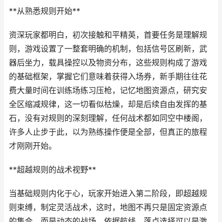
**从熟悉规则开始**
资深玩家都明白，初次接触和平精英，首要任务是理解规
则，游戏设置了一整套明确的机制，包括信号区刷新，武
器后坐力，载具操控以及物资分布，这些规则构成了游戏
的基础框架，掌握它们意味着获得入场券，新手期往往花
费大量时间在训练场练习压枪，记忆地图资源点，研究安
全区缩减规律，这一切看似枯燥，却是后续自由发挥的基
石，没有对规则的深刻理解，任何战术都如同空中楼阁，
许多人止步于此，以为熟练操作便是全部，但真正的旅程
才刚刚开始。
**超越规则的战术视野**
当基础规则内化于心，玩家开始进入第二阶段，即超越规
则束缚，制定灵活战术，这时，地图不再只是固定资源点
的集合，而是动态的战场，依据航线，落点选择可以是激