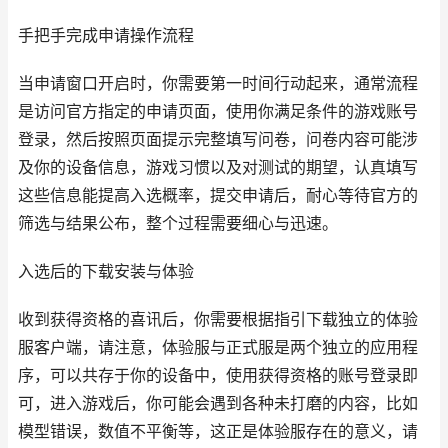
手把手完成申请操作流程
当申请窗口开启时，你需要第一时间行动起来，通常流程
是访问官方指定的申请页面，使用你满足条件的游戏账号
登录，然后按照页面提示完整填写问卷，问卷内容可能涉
及你的设备信息，游戏习惯以及对测试的期望，认真填写
这些信息能提高入选概率，提交申请后，耐心等待官方的
筛选与结果公布，整个过程需要细心与迅速。
入选后的下载安装与体验
收到获得资格的喜讯后，你需要根据指引下载独立的体验
服客户端，请注意，体验服与正式服是两个独立的应用程
序，可以共存于你的设备中，使用获得资格的账号登录即
可，进入游戏后，你可能会遇到各种未打磨的内容，比如
模型错误，数值不平衡等，这正是体验服存在的意义，请