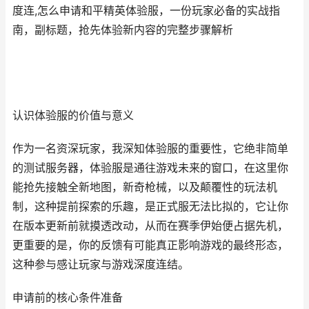
度连,怎么申请和平精英体验服，一份玩家必备的实战指
南，副标题，抢先体验新内容的完整步骤解析
认识体验服的价值与意义
作为一名资深玩家，我深知体验服的重要性，它绝非简单
的测试服务器，体验服是通往游戏未来的窗口，在这里你
能抢先接触全新地图，新奇枪械，以及颠覆性的玩法机
制，这种提前探索的乐趣，是正式服无法比拟的，它让你
在版本更新前就摸透改动，从而在赛季伊始便占据先机，
更重要的是，你的反馈有可能真正影响游戏的最终形态，
这种参与感让玩家与游戏深度连结。
申请前的核心条件准备