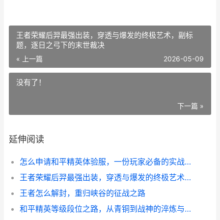
王者荣耀后羿最强出装，穿透与爆发的终极艺术，副标
题，逐日之弓下的末世裁决
« 上一篇
2026-05-09
没有了！
下一篇 »
延伸阅读
怎么申请和平精英体验服，一份玩家必备的实战指南，副标题，抢先体验新内容的完整步骤解析
王者荣耀后羿最强出装，穿透与爆发的终极艺术，副标题，逐日之弓下的末世裁决
王者怎么解封，重归峡谷的征战之路
和平精英等级段位之路，从青铜到战神的淬炼与感悟