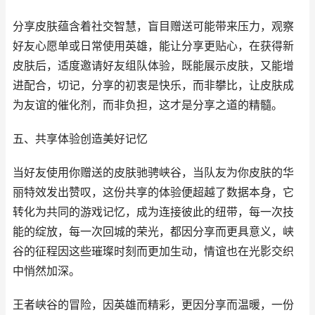
分享皮肤蕴含着社交智慧，盲目赠送可能带来压力，观察
好友心愿单或日常使用英雄，能让分享更贴心，在获得新
皮肤后，适度邀请好友组队体验，既能展示皮肤，又能增
进配合，切记，分享的初衷是快乐，而非攀比，让皮肤成
为友谊的催化剂，而非负担，这才是分享之道的精髓。
五、共享体验创造美好记忆
当好友使用你赠送的皮肤驰骋峡谷，当队友为你皮肤的华
丽特效发出赞叹，这份共享的体验便超越了数据本身，它
转化为共同的游戏记忆，成为连接彼此的纽带，每一次技
能的绽放，每一次回城的荣光，都因分享而更具意义，峡
谷的征程因这些璀璨时刻而更加生动，情谊也在光影交织
中悄然加深。
王者峡谷的冒险，因英雄而精彩，更因分享而温暖，一份