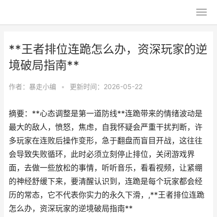
**王者排位连跪怎么办，资深玩家的逆
境破局指南**
作者：
暴走小编
•
更新时间：2026-05-22
摘要：**心态调整是第一道防线**连跪带来的情绪波动是
最大的敌人，愤怒，焦虑，自我怀疑会严重干扰判断，许
多玩家在连败后操作变形，急于翻盘而盲目开战，这往往
会导致失败循环，此时必须立刻停止排位，关闭游戏界
面，去做一些放松的事情，听听音乐，看看视频，让紧绷
的神经舒缓下来，要清醒认识到，连跪是每个玩家都会经
历的常态，它不代表你实力的永久下滑，,**王者排位连跪
怎么办，资深玩家的逆境破局指南**