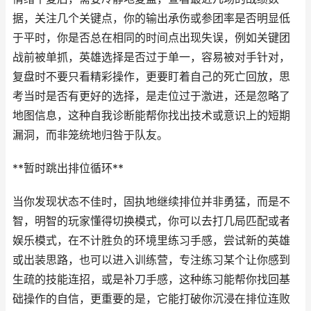
据，关注几个关键点，你的输出承伤或参团率是否明显低
于平时，你是否总在相同的时间点出现失误，例如关键团
战前被单抓，英雄选择是否过于单一，容易被对手针对，
复盘时不要只看精彩操作，更要盯着自己的死亡回放，思
考当时是否有更好的选择，是走位过于激进，还是忽略了
地图信息，这种自我诊断能帮你找出技术或意识上的短期
漏洞，而非笼统地归咎于队友。
**暂时跳出排位循环**
当你发现状态不佳时，固执地继续排位并非勇猛，而是不
智，明智的玩家懂得切换模式，你可以去打几局匹配或者
娱乐模式，在不计胜负的环境里练习手感，尝试新的英雄
或出装思路，也可以进入训练营，专注练习某个让你感到
生疏的技能连招，或是补刀手感，这种练习能帮你找回基
础操作的自信，更重要的是，它能打破你沉浸在排位连败