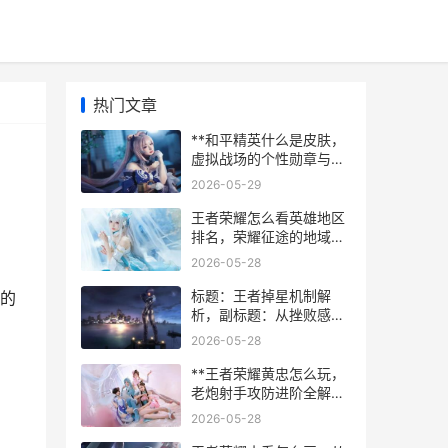
热门文章
**和平精英什么是皮肤，
虚拟战场的个性勋章与策
略迷雾**
2026-05-29
王者荣耀怎么看英雄地区
排名，荣耀征途的地域勋
章
2026-05-28
标题：王者掉星机制解
的
析，副标题：从挫败感到
策略博弈的深度思考
2026-05-28
**王者荣耀黄忠怎么玩，
老炮射手攻防进阶全解析
**
2026-05-28