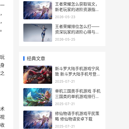
王者荣耀怎么获取铭文，
一
新老玩家的进阶资源指南
，
副标题：系统解析与高效
2026-05-23
积累之路
，
王者荣耀排位怎么打——
。
资深玩家的进阶心得与实
战要诀
2026-05-25
玩
经典文章
身
新斗罗大陆手机游戏宁风
之
致 新斗罗大陆手机号登录
下载
2025-07-21
单机三国类手机游戏 手机
三国类的单机游戏排行榜
前十名
2025-07-21
术
修仙物语手机游戏平民策
视
略 修仙物语安卓下载
收
2025-07-21