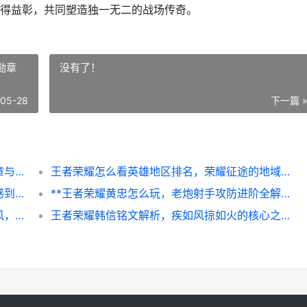
得益彰，共同塑造独一无二的战场传奇。
勋章
没有了！
-05-28
下一篇 
**和平精英什么是皮肤，虚拟战场的个性勋章与策略迷雾**
王者荣耀怎么看英雄地区排名，荣耀征途的地域勋章
标题：王者掉星机制解析，副标题：从挫败感到策略博弈的深度思考
**王者荣耀黄忠怎么玩，老炮射手攻防进阶全解析**
王者荣耀小乔怎么画，从线稿到灵动的扇与风，一位资深玩家的绘制心路
王者荣耀韩信铭文解析，疾如风掠如火的核心之道副标题，纵横野区的铭文抉择