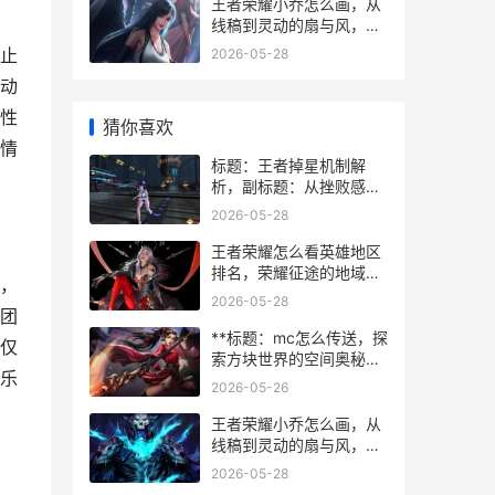
王者荣耀小乔怎么画，从
线稿到灵动的扇与风，一
位资深玩家的绘制心路
止
2026-05-28
动
性
猜你喜欢
情
标题：王者掉星机制解
析，副标题：从挫败感到
策略博弈的深度思考
2026-05-28
王者荣耀怎么看英雄地区
排名，荣耀征途的地域勋
，
章
2026-05-28
团
**标题：mc怎么传送，探
仅
索方块世界的空间奥秘，
乐
副标题：从基础指令到高
2026-05-26
阶移动艺术**
王者荣耀小乔怎么画，从
线稿到灵动的扇与风，一
位资深玩家的绘制心路
2026-05-28