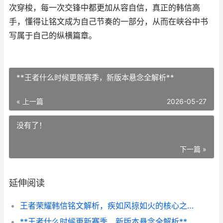
次穿梭，每一次交锋中都更加从容自信，真正的韩信高
手，懂得让铭文成为自己节奏的一部分，从而在峡谷中书
写属于自己的纵横篇章。
**王者什么时候更新赛季，新版本悬念全解析**
« 上一篇
2026-05-27
没有了！
下一篇 »
延伸阅读
王者荣耀韩信铭文解析，疾如风掠如火的核心之道副标题，纵横野区的铭文抉择
**王者什么时候更新赛季，新版本悬念全解析**