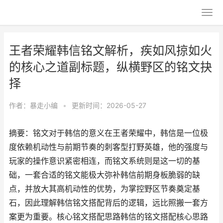
王者荣耀韩信铭文解析，疾如风掠如火
的核心之道副标题，纵横野区的铭文抉
择
作者：
暴走小编
•
更新时间：2026-05-27
摘要：铭文对于韩信的意义在王者荣耀中，韩信是一位极
度依赖机动性与前期节奏的刺客型打野英雄，他的强度与
玩家的操作意识紧密相连，而铭文系统则是这一切的基
础，一套合适的铭文能极大弥补韩信前期身板脆弱的缺
点，并放大其高机动性的优势，为掌控野区节奏奠定基
石，因此理解韩信铭文搭配背后的逻辑，远比照搬一套方
案更为重要。核心铭文搭配思路韩信的铭文搭配核心思路