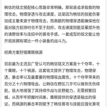
韩信的铭文搭配核心思路非常明确，那就是追求极致的物
理攻击，物理穿透与攻击速度，这是因为韩信的技能伤害
加成主要来源于物理攻击，而高额的物理穿透能确保他在
面对敌方前排时也不至于刮痧，攻击速度则能显著提升他
的清野效率与连招中的普攻手感，一套成型的铭文能让他
开局就拥有堪比一件小装备的战斗力。
经典方案狩猎鹰眼祸源
目前最为主流且广受认可的韩信铭文方案是十个夺萃，十
个鹰眼，十个祸源，这套铭文提供了物理攻击，物理穿
透，暴击率以及最重要的物理吸血属性，十个夺萃带来的
百分之十六物理吸血，让韩信在野区几乎可以做到无伤续
航，极大地增强了其持续作战与反野能力，无需频繁回
城，从而牢牢把握时间差，鹰眼提供的穿透是输出的保
证，而祸源的暴击率则赋予了韩信普攻与技能后强化普攻