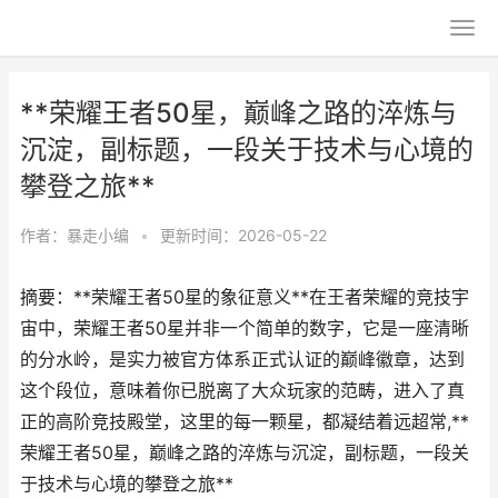
**荣耀王者50星，巅峰之路的淬炼与
沉淀，副标题，一段关于技术与心境的
攀登之旅**
作者：
暴走小编
•
更新时间：2026-05-22
摘要：**荣耀王者50星的象征意义**在王者荣耀的竞技宇
宙中，荣耀王者50星并非一个简单的数字，它是一座清晰
的分水岭，是实力被官方体系正式认证的巅峰徽章，达到
这个段位，意味着你已脱离了大众玩家的范畴，进入了真
正的高阶竞技殿堂，这里的每一颗星，都凝结着远超常,**
荣耀王者50星，巅峰之路的淬炼与沉淀，副标题，一段关
于技术与心境的攀登之旅**