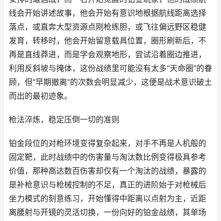
线会开始讲述故事，他会开始有意识地根据航线距离选择
落点，或直奔大型资源点刚枪练胆，或飞往偏远野区稳健
发育，转移时，他会开始留意载具位置，圈形刷新后，不
再是直线莽进，而是学会观察地形，尝试沿着圈边推进，
利用反斜坡与掩体，这份战绩里可能没有太多“天命圈”的眷
顾，但“早期撤离”的次数会明显减少，这便是战术意识破土
而出的最初迹象。
枪法淬炼，稳定压倒一切的准则
铂金段位的对枪环境变得复杂起来，对手不再是人机般的
固定靶，此时战绩中的伤害量与淘汰数比例变得极具参考
价值，那种高达数百伤害却仅有一个淘汰的战绩，暴露的
是补枪意识与枪械控制的不足，真正的进阶始于对枪械后
坐力模式的刻意练习，开始懂得中距离以点射为主，近距
离腰射与开镜的灵活切换，一份向好的铂金战绩，其单场