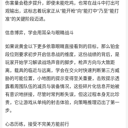
伤害量会稳步提升，即使未能吃鸡，也常在战斗中打出可
观输出，这标志着玩家正从“能开枪”向“能打中”乃至“能打
准”的关键阶段迈进。
信息博弈，学会用耳朵与眼睛战斗
如果说黄金以下更多依靠眼睛直接看到的目标，那么铂金
段位则要求初步开启信息战的维度，这份战绩的背后，是
玩家开始学习解读战场声音的脚步，枪声方向与大致距
离，载具的临近与远离，学会在交火时快速判断第三方威
胁的可能位置，小地图的提示变得至关重要，击败提示透
露着周围队伍的减员与装备情况，这些碎片化信息开始被
有意识地拼接，尽管时常判断失误，但这过程本身无比珍
贵，它让游戏从单纯的射击体验，向策略推理迈出了第一
步。
心态历练，接受不完美方能前行