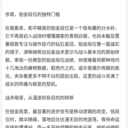
序章，铂金段位的独特门槛
在我看来，和平精英的铂金段位是一个极有趣的分水岭，
它不再是初入战场时懵懂摸索的青铜白银，也尚未触及需
要极致专注与操作技巧的钻石皇冠，铂金段位像一面诚实
的镜子，清晰映照出玩家战术意识与战斗基本功的原始样
貌，审视一份典型的铂金段位战绩，你很难看到那种场均
十几淘汰的屠榜数据，取而代之的，或许是偶尔亮眼的高
光，夹杂着更多不明不白的提前出局，这里的战斗充满了
成长的阵痛与蜕变的契机。
战术萌芽，从漫游到有目的的转移
在铂金局里，最显著的进步信号是移动逻辑的改变，低段
位时，跳伞随缘，落地后往往漫无目的地游荡，等待命运
安排的遭遇战，而一名开始觉醒的铂金玩家，他的战绩航