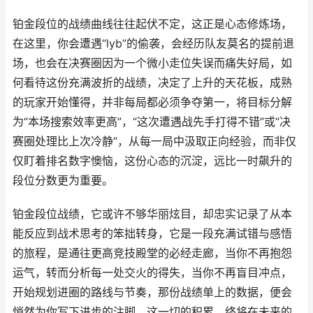
铂金段位的战绩曲线往往起伏不定，这正是心态修炼场，
在这里，你会遭遇“lyb”的偷袭，会经历队友莫名的提前退
场，也会在决赛圈因为一个微小走位失误而痛失好局，如
何看待这份充满波折的战绩，决定了上升的天花板，成熟
的玩家开始懂得，并非每局都必须争夺第一，将目标分解
为“本场搜索效率更高”，“这次遭遇战先手打得不错”或“决
赛圈处理比上次冷静”，从每一局中汲取正向经验，而非仅
仅盯着排名数字懊恼，这份心态的沉淀，远比一时飙升的
段位分数更为重要。
铂金段位战绩，它或许不够华丽炫目，却忠实记录了从本
能反应到战术思考的笨拙转身，它是一段充满试错与感悟
的旅程，是通往更高竞技殿堂的必经走廊，当你不再抱怨
运气，转而分析每一处交火的得失，当你不再盲目冲点，
开始规划进圈的路线与节奏，那份战绩单上的数据，便会
悄然为你写下进步的注脚，这一切的积累，终将在未来的