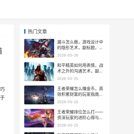
热门文章
漏斗怎么做，游戏设计中
的隐形艺术，副标题，资
道
深玩家解析心流掌控之道
2026-05-26
和平精英如何用表情，战
术之外的沟通艺术，副标
题，指尖舞动的无声战歌
2026-05-25
王者荣耀怎么赚金币，高
巧
效积累财富的玩家指南，
于
副标题，资深玩家的金币
2026-05-25
获取全攻略
王者荣耀排位怎么打——
资深玩家的进阶心得与实
战要诀
2026-05-25