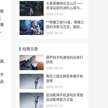
王者荣耀排位怎么打——
资深玩家的进阶心得与实
叙
战要诀
2026-05-25
某
**荣耀王者50星，巅峰之
难
路的淬炼与沉淀，副标
，
题，一段关于技术与心境
2026-05-22
的攀登之旅**
经典文章
葫芦娃手机游戏的出来打
高
妖怪
2025-08-05
不
典范三国志群英争霸手机
游戏
此
2025-09-01
武动乾坤手机游戏反常版
武动乾坤官方正版
2025-07-21