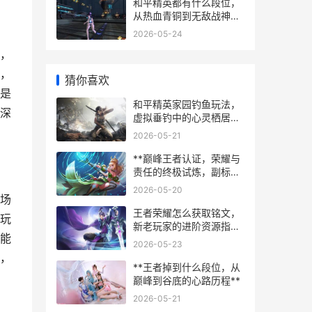
和平精英都有什么段位，
从热血青铜到无敌战神之
路
2026-05-24
，
，
猜你喜欢
是
和平精英家园钓鱼玩法，
深
虚拟垂钓中的心灵栖居副
标题
2026-05-21
**巅峰王者认证，荣耀与
责任的终极试炼，副标
题，虚拟王冠的真实重量
2026-05-20
**
场
王者荣耀怎么获取铭文，
玩
新老玩家的进阶资源指南
能
副标题：系统解析与高效
2026-05-23
积累之路
，
**王者掉到什么段位，从
巅峰到谷底的心路历程**
2026-05-21