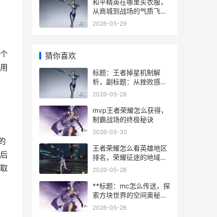
和平精英在哪里买衣服，
从商城到战场的气质飞跃
副标题，虚拟战场的时尚
2026-05-29
攻略
个
猜你喜欢
用
标题：王者掉星机制解
析，副标题：从挫败感到
策略博弈的深度思考
2026-05-28
mvp王者荣耀怎么获得，
制霸战场的终极秘诀
2026-05-30
的
王者荣耀怎么看英雄地区
后
排名，荣耀征途的地域勋
章
取
2026-05-28
**标题：mc怎么传送，探
索方块世界的空间奥秘，
副标题：从基础指令到高
2026-05-26
阶移动艺术**