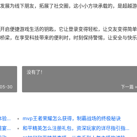
发展为线下朋友，拓展了社交圈，这小小方块承载的，是超越游
开启便捷游戏生活的钥匙，它让登录变得轻松，让交友变得简单
桥梁，在享受科技带来的便利时，时刻保持警惕，让安全与快乐
没有了！
05-30
下一篇 
王者荣耀怎么扫二维码，便捷登录与社交新体验，副标题，一码连接峡谷的智慧之门
mvp王者荣耀怎么获得，制霸战场的终极秘诀
和平精英精英盛典在哪里看，揭秘年度狂欢盛宴的视听入口
和平精英怎么注册礼包，资深玩家的详尽指引指南