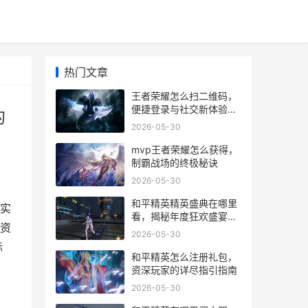
热门文章
王者荣耀怎么扫二维码，
便捷登录与社交新体验，
的
副标题，一码连接峡谷的
2026-05-30
智慧之门
mvp王者荣耀怎么获得，
制霸战场的终极秘诀
2026-05-30
和平精英精英盛典在哪里
实
看，揭秘年度狂欢盛宴的
资
视听入口
2026-05-30
标
和平精英怎么注册礼包，
资深玩家的详尽指引指南
2026-05-30