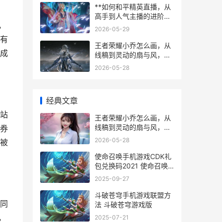
**如何和平精英直播，从
高手到人气主播的进阶之
，
路**
2026-05-29
有
王者荣耀小乔怎么画，从
成
线稿到灵动的扇与风，一
位资深玩家的绘制心路
2026-05-28
经典文章
站
王者荣耀小乔怎么画，从
线稿到灵动的扇与风，一
券
位资深玩家的绘制心路
2026-05-28
被
使命召唤手机游戏CDK礼
包兑换码2021 使命召唤
手机游戏怎么设置一个哨
2025-09-27
所机枪
斗破苍穹手机游戏联盟方
同
法 斗破苍穹游戏版
，
2025-07-21