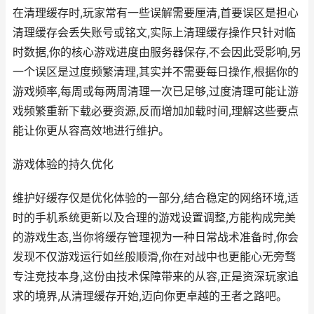
在清理缓存时,玩家常有一些误解需要厘清,首要误区是担心
清理缓存会丢失账号或铭文,实际上清理缓存操作只针对临
时数据,你的核心游戏进度由服务器保存,不会因此受影响,另
一个误区是过度频繁清理,其实并不需要每日操作,根据你的
游戏频率,每周或每两周清理一次已足够,过度清理可能让游
戏频繁重新下载必要资源,反而增加加载时间,理解这些要点
能让你更从容高效地进行维护。
游戏体验的持久优化
维护好缓存仅是优化体验的一部分,结合稳定的网络环境,适
时的手机系统更新以及合理的游戏设置调整,方能构成完美
的游戏生态,当你将缓存管理视为一种日常战术准备时,你会
发现不仅游戏运行如丝般顺滑,你在对战中也更能心无旁骛
专注竞技本身,这份由技术保障带来的从容,正是资深玩家追
求的境界,从清理缓存开始,迈向你更卓越的王者之路吧。