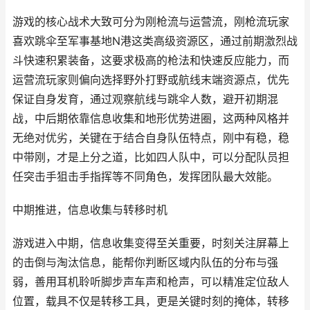
游戏的核心战术大致可分为刚枪流与运营流，刚枪流玩家
喜欢跳伞至军事基地N港这类高级资源区，通过前期激烈战
斗快速积累装备，这要求极高的枪法和快速反应能力，而
运营流玩家则偏向选择野外打野或航线末端资源点，优先
保证自身发育，通过观察航线与跳伞人数，避开初期混
战，中后期依靠信息收集和地形优势进圈，这两种风格并
无绝对优劣，关键在于结合自身队伍特点，刚中有稳，稳
中带刚，才是上分之道，比如四人队中，可以分配队员担
任突击手狙击手指挥等不同角色，发挥团队最大效能。
中期推进，信息收集与转移时机
游戏进入中期，信息收集变得至关重要，时刻关注屏幕上
的击倒与淘汰信息，能帮你判断区域内队伍的分布与强
弱，善用耳机聆听脚步声车声和枪声，可以精准定位敌人
位置，载具不仅是转移工具，更是关键时刻的掩体，转移