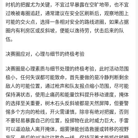
时机的把握尤为关键，不宜过早暴露在空旷地带，也不宜
过晚被毒圈追赶，通常建议在安全区刷新后，观察地图上
可能的交火点，选择一条相对安全的路线进圈，如果占据
圈内有利房区或反斜坡，便能以逸待劳，伏击后来的队
伍。
决赛圈应对，心理与细节的终极考验
决赛圈是心理素质与细节处理的终极考验，此时活动范围
极小，任何失误都可能致命，首先要做的是冷静判断剩余
敌人的可能位置，通过枪声和队友报点缩小范围，尽可能
保持满状态，使用止痛药和能量饮料提升移动速度，掩体
的选择至关重要，树木石头反斜坡都是天然屏障，但要警
惕多个方向的枪线，开火需谨慎，除非有绝对把握，否则
不要轻易暴露自己的位置，投掷物在此时威力巨大，手雷
可以逼迫敌人离开掩体，烟雾弹能创造救援或转移的视野
盲区，最后的对决往往胜负一线，保持沉着才能抓住转瞬