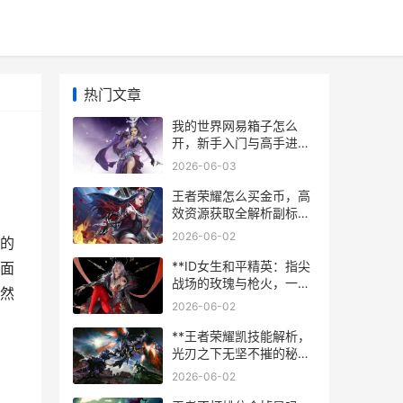
热门文章
我的世界网易箱子怎么
开，新手入门与高手进阶
的双重奥秘
2026-06-03
王者荣耀怎么买金币，高
效资源获取全解析副标
题，资深玩家的资源积累
2026-06-02
的
之道
**ID女生和平精英：指尖
面
战场的玫瑰与枪火，一段
然
关于勇气与成长的副标题
2026-06-02
**
**王者荣耀凯技能解析，
光刃之下无坚不摧的秘诀
**
2026-06-02