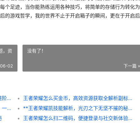
每个足迹，当你能熟练运用各种技巧，将简单的存储行为转化为
后的游戏哲学，我的世界不止于开启箱子的瞬间，更在于开启后
题，资
没有了！
-06-02
下一篇 
我的世界网易箱子怎么开，新手入门与高手进阶的双重奥秘
王者荣耀怎么买金币，高效资源获取全解析副标题，资深玩家的资源积累之道
**ID女生和平精英：指尖战场的玫瑰与枪火，一段关于勇气与成长的副标题**
**王者荣耀凯技能解析，光刃之下无坚不摧的秘诀**
秘
王者荣耀怎么扫二维码，便捷登录与社交新体验，副标题，一码连接峡谷的智慧之门