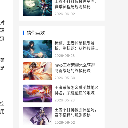
王者不打排位会掉星吗，
赛季征程与规则探秘
2026-06-02
对
理
猜你喜欢
流
标题：王者掉星机制解
析，副标题：从挫败感到
策略博弈的深度思考
2026-05-28
第
mvp王者荣耀怎么获得，
是
制霸战场的终极秘诀
2026-05-30
王者荣耀怎么看英雄地区
排名，荣耀征途的地域勋
章
2026-05-28
空
王者不打排位会掉星吗，
用
赛季征程与规则探秘
2026-06-02