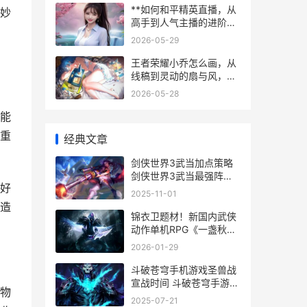
**如何和平精英直播，从
妙
高手到人气主播的进阶之
路**
2026-05-29
王者荣耀小乔怎么画，从
线稿到灵动的扇与风，一
位资深玩家的绘制心路
2026-05-28
能
重
经典文章
剑侠世界3武当加点策略
剑侠世界3武当最强阵容
好
推荐及推荐
2025-11-01
造
锦衣卫题材！新国内武侠
动作单机RPG《一盏秋
声：锦衣卫》实机来了 锦
2026-01-29
衣卫原版
斗破苍穹手机游戏圣兽战
宣战时间 斗破苍穹手游免
物
费下载
2025-07-21