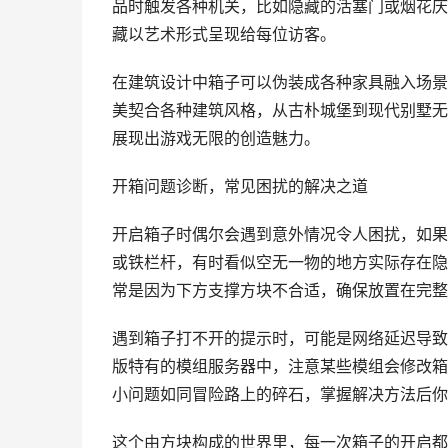
品时触发各种机关，比如隐藏的活塞门或烟花庆
藏以艺术形式呈现给每位访客。
在建筑设计中箱子可以伪装成各种家具融入场景
美契合各种建筑风格，从古朴城堡到现代别墅无
展现出游戏无限的创造魅力。
开箱问题诊断，常见困扰的解决之道
开启箱子时偶尔会遇到意外情况令人困扰，如果
或铁栏杆，有时看似空无一物的地方实际存在隐
常是因为下方支撑方块不合适，确保放置在完整
遇到箱子打不开的提示时，可能是网络延迟导致
版特有的模组服务器中，注意某些模组会修改箱
小问题如同冒险路上的碎石，掌握解决方法后你
这个由方块构成的世界里，每一次箱子的开启都