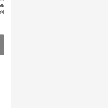
高
创
»