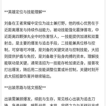
**英雄定位与技能理解**
刘备在王者荣耀中定位为战士兼打野，他的核心优势在于
近距离爆发与持续作战能力，被动技能强化霰弹普攻，中
近距离四颗弹丸全中时伤害惊人，一技能提供加速和双重
射击，是主要的爆发与追击手段，二技能兼具位移与控
制，可穿墙可冲撞，是刘备的关键突进与控制技能，大招
则提供护盾与免控，是刘备敢于贴身肉搏的资本，理解技
能联动是关键，通常连招为一技能存枪加速近身，接普攻
打出爆发，随后用二技能调整位置或补控制，关键时刻开
启大招抵御伤害并继续输出。
**出装思路与铭文搭配**
出装需兼顾爆发，续航与生存，常见核心出装为追击刀
锋，急速战靴，暗影战斧，末世，宗师之力与不祥征兆或