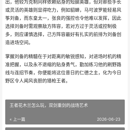
出，他较为克制同样依赖贴身的短腿英雄，但对那些手长
或灵活的英雄则显得吃力，例如貂蝉，马可波罗能轻易风
筝刘备，而东皇太一，张良的强控也令他难以发挥，因此
选择刘备时需观察敌方阵容，若对方过于灵活或控制极
多，则应谨慎选择，己方阵容最好有扎实的前排为刘备创
造进场空间。
掌握刘备的精髓在于对距离的敏锐感知，对进场时机的精
准把握，以及永不退缩的贴身勇气，勤加练习他的刷野路
线与连招节奏，你便能将这位昔日的仁德之主，化为今日
野区令人闻风丧胆的猎枪王者。
王者花木兰怎么玩，双剑重剑的战场艺术
« 上一篇
2026-06-23