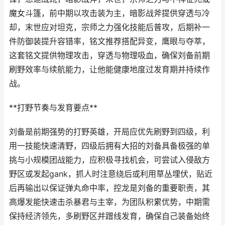
魔女斗篷，前中期以攻击装为主，暗影战斧提供穿透与冷
却，末世应对坦克，宗师之力强化技能后普攻，后期补一
件防御装提升容错率，铭文推荐搭配异变，鹰眼与夺萃，
这套铭文提供物理攻击，穿透与物理吸血，确保刘备前期
刷野效率与续航能力，让他能健康地度过发育期并持续作
战。
**打野节奏与发育要点**
刘备是前期强势的打野英雄，开局应优先刷野到四级，利
用一技能快速清野，四级后拥有大招的刘备具备极强的单
挑与小规模团战能力，应积极寻找机会，可尝试入侵敌方
野区或发起gank，抓人时注意绕后或利用草丛埋伏，贴近
后再输出以保证弹丸命中率，控龙是刘备的重要职责，其
高爆发能快速击杀暴君与主宰，为团队积累优势，中期需
保持经济领先，多刷野区并蹭线发育，确保自己装备始终