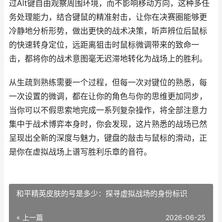
过Alt键自由观察周围环境，而不影响移动方向，这种多任
务处理能力，结合键鼠的精准射击，让你在决赛圈能够更
冷静地分析形势，做出更快的战术决策，听声辨位后鼠标
的快速转身定位，远距离狙击时鼠标微调带来的致命一
击，都将你的战术意图毫无迟滞地转化为战场上的胜利。
从生疏到熟练需要一个过程，但每一次对键位的熟悉，每
一次设置的微调，都在让你的角色与你的思维更加同步，
当你可以不假思索地完成一系列复杂操作，将全部注意力
集中于战术博弈本身时，你会发现，这片熟悉的战场已然
呈现出全新的深度与魅力，键盘的敲击与鼠标的滑动，正
是你在虚拟战场上谱写胜利乐章的音符。
和平精英皮肤的号是多少：探寻虚拟战场的身份标识
« 上一篇
2026-06-25