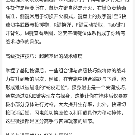
斗操作是精要所在，鼠标左键自然是开火，右键负责精确
瞄准，侧键常用于切换开火模式，键盘上的数字键1至5快
速切换武器与投掷物，R键换弹，F键互动拾取，Tab键打
开背包，M键查看地图，这套基础键位体系构成了你所有
战术动作的骨架。
高级操控技巧：超越基础的战术维度
掌握了基础按键后，一些组合键与高级技巧能将你的战斗
力提升到新的层次，例如，在奔跑中结合跳跃与下蹲，能
形成难以被瞄准的“蛇皮走位”，探身射击是一个关键技巧，
通常通过Q和E键实现左右探身，这能让你在掩体后仅暴露
极小部分身体进行对枪，大大提升生存率，此外，快速切
枪取消后摇，闪电般切换座位以利用载具作为移动掩体，
这些微操都是区分高手与普通玩家的细节。