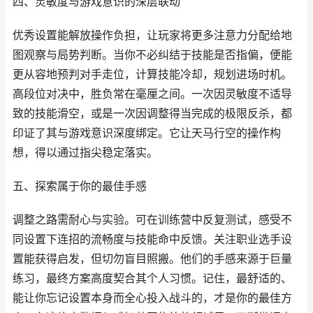
四、灵敏度与游戏意识的深层联动
优秀设置能解放操作负担，让玩家将更多注意力分配给地
图观察与局势判断。当你不必纠结于技能是否指偏，便能
更从容地预判对手走位，计算技能冷却，规划进场时机。
高段位对决中，胜负常在毫厘之间。一次因灵敏度不适导
致的技能滑空，或是一次因调整得当完成的极限反杀，都
印证了其与游戏意识深度绑定。它让天马行空的操作构
想，得以通过指尖稳定落实。
五、探索属于你的最佳手感
调整之路需耐心与实验。可在训练营中反复测试，感受不
同设置下连招的流畅度与技能命中反馈。关注职业选手设
置能获得启发，但切勿盲目照搬。他们的手感来源于巨量
练习，最终方案高度契合其个人习惯。记住，最舒适的、
能让你忘记设置本身而全心投入战斗的，才是你的最佳方