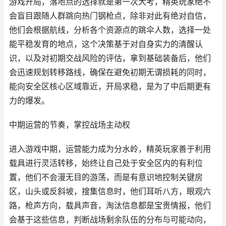
游戏开局，落地点的选择就是第一次大考，精英玩家绝不
会盲目跟随人群跳向热门钢枪点，除非对此有绝对自信，
他们会根据航线，分析各个资源点的跳伞人数，选择一处
能平稳发育的地点，这个决策基于对自身实力的清醒认
识，以及对初期交战风险的评估，拿到基础装备后，他们
会迅速规划转移路线，确保在避免初期无谓损耗的同时，
能向安全区核心区域靠近，开局求稳，是为了中后期更有
力的爆发。
中期运营的节奏，掌控战场主动权
进入游戏中期，运营能力成为分水岭，精英玩家善于利用
载具进行灵活转移，始终让自己处于安全区内的有利位
置，他们不会漫无目的游荡，而是有意识地控制关键房
区，山头或反斜坡，搜集信息时，他们耳听八方，眼观六
路，枪声方向，载具声音，淘汰信息都是宝贵情报，他们
会基于这些信息，判断战场剩余队伍的分布与可能动向，