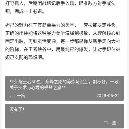
打野抓人，后期团战切记后手入场，瞄准敌方射手或法
师，完成一击必退。
妲己的魅力在于其简单暴力的美学，一套技能决定胜负，
正确的出装能将这种暴力美学演绎到极致，从理解核心到
固定出装，再到灵活变通，每一步都是你从新手走向大神
的阶梯，在王者峡谷中，用最纯粹的爆发，让对手记住被
妲己支配的恐惧吧。
**荣耀王者50星，巅峰之路的淬炼与沉淀，副标题，一段
关于技术与心境的攀登之旅**
« 上一篇
2026-05-22
没有了！
下一篇 »