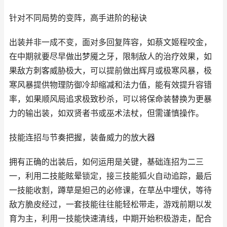
针对不同局势的变阵，高手进阶的秘诀
出装并非一成不变，面对多回复阵容，如蔡文姬程咬金，
在中期就要尽早做出梦魇之牙，限制敌人的治疗效果，如
果敌方刺客威胁极大，可以提前做出辉月或极寒风暴，极
寒风暴提供物理防御冷却缩减和法力值，能有效提升容错
率，如果顺风局追求极致秒杀，可以将保命装替换为更暴
力的输出装，如双贤者书或巫术法杖，但需谨慎操作。
技能连招与节奏把握，装备威力的放大器
拥有正确的出装后，如何运用是关键，基础连招为二三
一，利用二技能眩晕锁定，接三技能狐火自动追踪，最后
一技能收割，蹲草是妲己的必修课，在草丛中埋伏，等待
敌方脆皮经过，一套技能往往能轻松带走，游戏前期以发
育为主，利用一技能快速清线，中期开始积极游走，配合