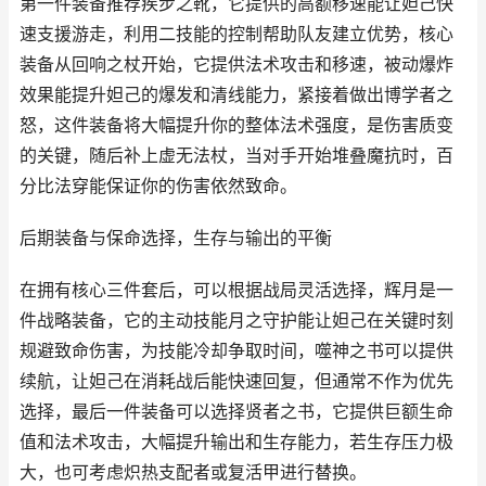
第一件装备推荐疾步之靴，它提供的高额移速能让妲己快
速支援游走，利用二技能的控制帮助队友建立优势，核心
装备从回响之杖开始，它提供法术攻击和移速，被动爆炸
效果能提升妲己的爆发和清线能力，紧接着做出博学者之
怒，这件装备将大幅提升你的整体法术强度，是伤害质变
的关键，随后补上虚无法杖，当对手开始堆叠魔抗时，百
分比法穿能保证你的伤害依然致命。
后期装备与保命选择，生存与输出的平衡
在拥有核心三件套后，可以根据战局灵活选择，辉月是一
件战略装备，它的主动技能月之守护能让妲己在关键时刻
规避致命伤害，为技能冷却争取时间，噬神之书可以提供
续航，让妲己在消耗战后能快速回复，但通常不作为优先
选择，最后一件装备可以选择贤者之书，它提供巨额生命
值和法术攻击，大幅提升输出和生存能力，若生存压力极
大，也可考虑炽热支配者或复活甲进行替换。