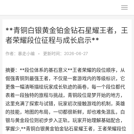
**青铜白银黄金铂金钻石星耀王者，王
者荣耀段位征程与成长启示**
作者：
暴走小编
•
更新时间：2026-06-27
摘要：**段位体系的基石意义**王者荣耀的段位顺序，从
倔强青铜到最强王者，不仅是一套游戏内的等级标识，它
更像一幅清晰描绘玩家成长轨迹的画卷，每一个段位都代
表着一段独特的旅程与挑战，青铜段位是梦开始的地方，
这里充满了探索与试错，玩家初次接触游戏的机制，英雄
的技能，地图的布局，一切都很新鲜，却也难免混乱，白
银与黄金段位则初步步入正轨，玩家开始理解基础配合，
掌握少,**青铜白银黄金铂金钻石星耀王者，王者荣耀段位