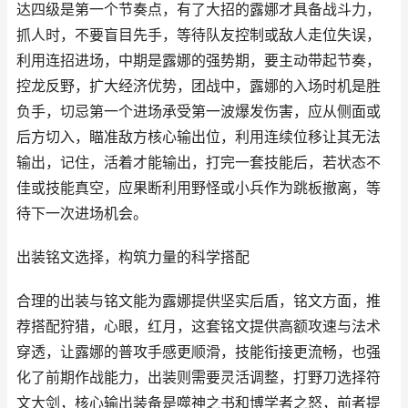
达四级是第一个节奏点，有了大招的露娜才具备战斗力，
抓人时，不要盲目先手，等待队友控制或敌人走位失误，
利用连招进场，中期是露娜的强势期，要主动带起节奏，
控龙反野，扩大经济优势，团战中，露娜的入场时机是胜
负手，切忌第一个进场承受第一波爆发伤害，应从侧面或
后方切入，瞄准敌方核心输出位，利用连续位移让其无法
输出，记住，活着才能输出，打完一套技能后，若状态不
佳或技能真空，应果断利用野怪或小兵作为跳板撤离，等
待下一次进场机会。
出装铭文选择，构筑力量的科学搭配
合理的出装与铭文能为露娜提供坚实后盾，铭文方面，推
荐搭配狩猎，心眼，红月，这套铭文提供高额攻速与法术
穿透，让露娜的普攻手感更顺滑，技能衔接更流畅，也强
化了前期作战能力，出装则需要灵活调整，打野刀选择符
文大剑，核心输出装备是噬神之书和博学者之怒，前者提