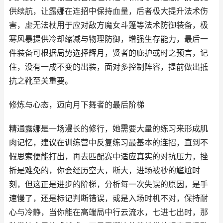
供续航，让露娜在连招中保持血量，后者极大提升法术伤
害，虚无法杖用于应对敌方魔女斗篷等法术防御装备，极
寒风暴提供冷却缩减与物理防御，增强生存能力，最后一
件装备可根据局势选择辉月，贤者的庇护或时之预言，记
住，没有一成不变的出装，面对多控制阵容，提前做出抵
抗之靴至关重要。
修炼与心态，迈向月下舞者的最后阶梯
精通露娜是一场漫长的修行，她需要大量的练习来形成肌
肉记忆，建议在训练营中反复练习最基本的连招，直到不
假思索便能打出，再去匹配赛中适应真实的对抗压力，挫
折是难免的，你会经历空大，断大，进场被秒的尴尬时
刻，但这正是进步的阶梯，分析每一次失误的原因，是手
速慢了，还是标记判断错误，或是入场时机不对，保持耐
心与冷静，当你能在高端局中行云流水，七进七出时，那