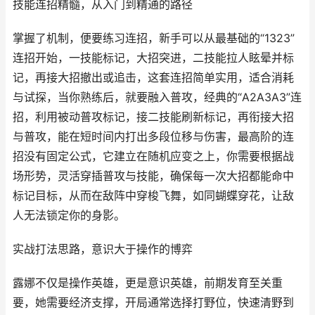
技能连招精髓，从入门到精通的路径
掌握了机制，便要练习连招，新手可以从最基础的“1323”
连招开始，一技能标记，大招突进，二技能拉人眩晕并标
记，再接大招撤出或追击，这套连招简单实用，适合消耗
与试探，当你熟练后，就要融入普攻，经典的“A2A3A3”连
招，利用被动普攻标记，接二技能刷新标记，再衔接大招
与普攻，能在短时间内打出多段位移与伤害，最高阶的连
招没有固定公式，它建立在随机应变之上，你需要根据战
场形势，灵活穿插普攻与技能，确保每一次大招都能命中
标记目标，从而在敌阵中穿梭飞舞，如同蝴蝶穿花，让敌
人无法锁定你的身影。
实战打法思路，意识大于操作的博弈
露娜不仅是操作英雄，更是意识英雄，前期发育至关重
要，她需要经济支撑，开局通常选择打野位，快速清野到