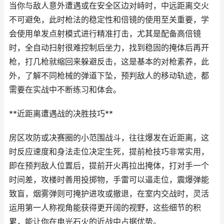
当你与敌人意外遭遇或在安全区边对峙时，中远距离交火
不可避免，此时枪法的稳定性和倍镜的使用至关重要，学
会使用单发点射模式进行精准打击，尤其是配备高倍镜
时，全自动扫射很难控制后坐力，找到稳固的掩体后再开
枪，打几枪就缩回来躲避反击，这是基本的对枪素养，此
外，了解不同枪械的弹道下坠，预判敌人的移动轨迹，都
需要在实战中不断练习和体会。
**近距离遭遇战的决胜技巧**
房区攻防或决赛圈的小范围战斗，往往爆发在近距离，这
时反应速度和身法走位决定生死，提前枪技巧非常实用，
即在预判敌人位置后，提前开火再拉出掩体，打对手一个
时间差，攻楼时善用投掷物，手雷可以逼走位，震爆弹能
致盲，烟雾弹则可掩护进攻或撤退，在室内交战时，灵活
运用第一人称视角能获得更开阔的视野，这些细节的积
累，能让你在电光石火的近战中占据优势。