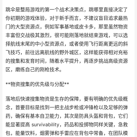
跳伞是整局游戏的第一个战术决策点，跳哪里直接决定了
你初期的游戏体验，对于新手而言，不建议盲目追求最热
门的大型资源点，例如军事基地或皮卡多，那里虽然物资
丰富但交战极其激烈，很可能刚落地就结束游戏，可以选
择航线末尾的中小型资源点，或者使用飞行距离更远的斜
飞技巧，前往远离航线的野外城区，这样能获得相对充裕
的搜集和发育时间，随着水平提升，再逐步挑战高级资源
区，磨练自己的刚枪技术。
**物资搜集的优先级与分配**
落地后快速搜集物资是生存的保障，要有明确的优先级概
念，首要目标是找到一把主战步枪或冲锋枪以及足够的弹
药，确保有基本自卫能力，其次是防具头盔和背包，它们
能显著提高 survivability，药品和投掷物同样关键，急救
包，能量饮料，烟雾弹和手雷应在背包中常备，在团队模