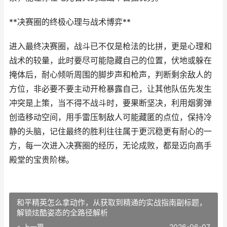
**决赛圈的终极心理与战术博弈**
进入最终决赛圈，战斗已不仅是枪法的比拼，更是心理和
战术的较量，此时要尽可能隐藏自己的位置，伏地或躲在
掩体后，耐心倾听周围的脚步声和枪声，判断剩余敌人的
方位，非必要不要主动开枪暴露自己，让其他队伍先发生
冲突是上策，当不得不战斗时，要果断坚决，利用烟雾弹
创造移动空间，用手雷压制敌人可能藏匿的点位，保持冷
静的头脑，记住最终的胜利往往属于更沉稳更有耐心的一
方，每一次进入决赛圈的经历，无论成败，都是迈向高手
殿堂的宝贵阶梯。
和平精英怎么拿动作，从获取到精通的实战指南副标题，
解锁炫酷姿态的全路径解析
« 上一篇
2026-06-07