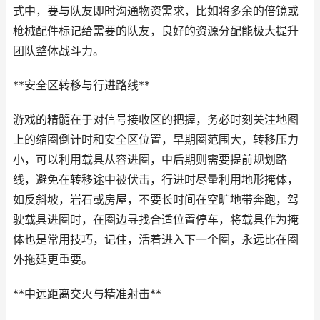
式中，要与队友即时沟通物资需求，比如将多余的倍镜或
枪械配件标记给需要的队友，良好的资源分配能极大提升
团队整体战斗力。
**安全区转移与行进路线**
游戏的精髓在于对信号接收区的把握，务必时刻关注地图
上的缩圈倒计时和安全区位置，早期圈范围大，转移压力
小，可以利用载具从容进圈，中后期则需要提前规划路
线，避免在转移途中被伏击，行进时尽量利用地形掩体，
如反斜坡，岩石或房屋，不要长时间在空旷地带奔跑，驾
驶载具进圈时，在圈边寻找合适位置停车，将载具作为掩
体也是常用技巧，记住，活着进入下一个圈，永远比在圈
外拖延更重要。
**中远距离交火与精准射击**