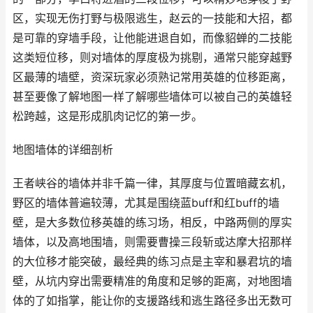
区，实现无伤打野与极限逃生，赵云的一技能和大招，都
是可靠的穿墙手段，让他能进退自如，而像貂蝉的二技能
这类短位移，则对墙体的厚度极为挑剔，通常只能穿越野
区最薄的墙壁，资深玩家必须熟记常用英雄的位移距离，
甚至要像了解地图一样了解哪些墙体可以被自己的英雄轻
松跨越，这是形成肌肉记忆的第一步。
地图墙体的详细剖析
王者峡谷的墙体并非千篇一律，其厚度与位置暗藏玄机，
野区的墙体普遍较薄，尤其是围绕蓝buff和红buff的墙
壁，是大多数位移英雄的练习场，相反，中路两侧的厚实
墙体，以及高地围墙，则需要曹操三段斩或达摩大招那样
的大位移才能突破，最经典的练习点是主宰和暴君坑的墙
壁，从坑内穿出需要精准的角度和足够的距离，对地图墙
体的了如指掌，能让你的支援路线和逃生路径多出无数可