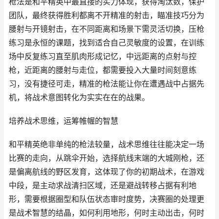
枪法是和平精英中最直接的实力体现，获得淘汰数，保护
团队，最终获得胜利都离不开精准的射击，瞄准技巧分为
腰射与开镜射击，在不同距离和场景下需灵活切换，压枪
练习是永恒的课题，找到适合自己灵敏度的设置，在训练
场中反复练习直至肌肉形成记忆，中远距离的点射与控
枪，近距离的腰射与走位，都需要投入大量时间刻意练
习，没有捷径可走，精准的枪法能让你在遭遇战中占据先
机，将战术意图转化为实实在在的战果。
培养战术思维，运筹帷幄的智慧
和平精英绝非单纯的枪法较量，战术思维往往能决定一场
比赛的走向，从跳伞开始，选择航线末端的大城刚枪，还
是偏离航线的野区发育，这体现了你的初期战术，在游戏
中段，是主动求战清扫区域，还是避战转移占据有利地
形，需要根据圈型和队伍状态审时度势，决赛圈的处理更
是战术智慧的结晶，如何利用地形，何时主动出击，何时