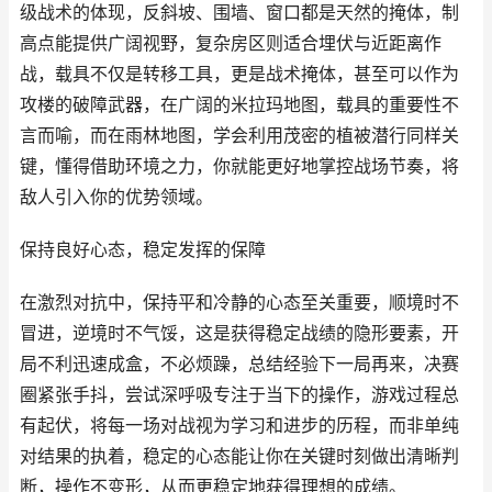
级战术的体现，反斜坡、围墙、窗口都是天然的掩体，制
高点能提供广阔视野，复杂房区则适合埋伏与近距离作
战，载具不仅是转移工具，更是战术掩体，甚至可以作为
攻楼的破障武器，在广阔的米拉玛地图，载具的重要性不
言而喻，而在雨林地图，学会利用茂密的植被潜行同样关
键，懂得借助环境之力，你就能更好地掌控战场节奏，将
敌人引入你的优势领域。
保持良好心态，稳定发挥的保障
在激烈对抗中，保持平和冷静的心态至关重要，顺境时不
冒进，逆境时不气馁，这是获得稳定战绩的隐形要素，开
局不利迅速成盒，不必烦躁，总结经验下一局再来，决赛
圈紧张手抖，尝试深呼吸专注于当下的操作，游戏过程总
有起伏，将每一场对战视为学习和进步的历程，而非单纯
对结果的执着，稳定的心态能让你在关键时刻做出清晰判
断，操作不变形，从而更稳定地获得理想的成绩。