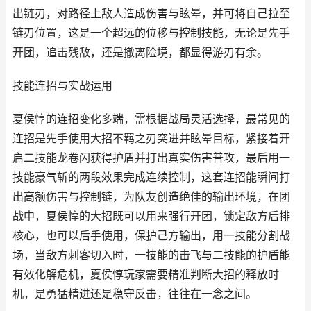
出链刃，对路径上敌人造成伤害与眩晕，并可将自己拉至
链刃位置，这是一个超远的位移与控制技能，无论是先手
开团，追击残敌，还是撤离险境，都显得游刃有余。
技能连招与实战运用
夏侯惇的连招变化多端，需根据战局灵活选择，最常见的
连招是先手使用大招不羁之刃突进并眩晕目标，紧接着开
启二技能龙卷闪获得护盾并打出真实伤害普攻，最后用一
技能豪气斩的两段效果完成连续控制，这套连招能瞬间打
出高额伤害与控制链，为队友创造绝佳的输出环境，在团
战中，夏侯惇的大招既可以用来强行开团，锁定敌方后排
核心，也可以后手使用，保护己方输出，用一技能分割战
场，当敌方刺客切入时，一技能的击飞与二技能的护盾能
有效化解危机，夏侯惇玩家需要精准判断大招的释放时
机，是勇猛精进还是稳守反击，往往在一念之间。