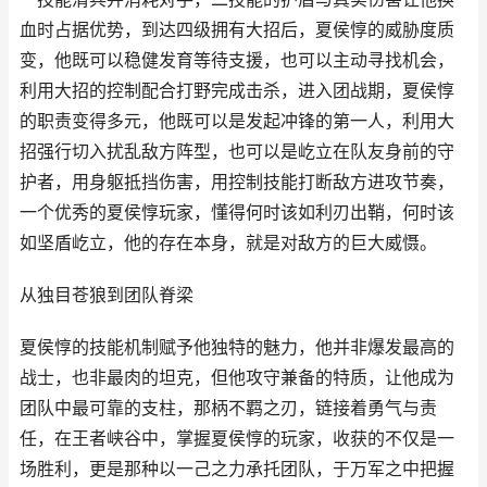
血时占据优势，到达四级拥有大招后，夏侯惇的威胁度质
变，他既可以稳健发育等待支援，也可以主动寻找机会，
利用大招的控制配合打野完成击杀，进入团战期，夏侯惇
的职责变得多元，他既可以是发起冲锋的第一人，利用大
招强行切入扰乱敌方阵型，也可以是屹立在队友身前的守
护者，用身躯抵挡伤害，用控制技能打断敌方进攻节奏，
一个优秀的夏侯惇玩家，懂得何时该如利刃出鞘，何时该
如坚盾屹立，他的存在本身，就是对敌方的巨大威慑。
从独目苍狼到团队脊梁
夏侯惇的技能机制赋予他独特的魅力，他并非爆发最高的
战士，也非最肉的坦克，但他攻守兼备的特质，让他成为
团队中最可靠的支柱，那柄不羁之刃，链接着勇气与责
任，在王者峡谷中，掌握夏侯惇的玩家，收获的不仅是一
场胜利，更是那种以一己之力承托团队，于万军之中把握