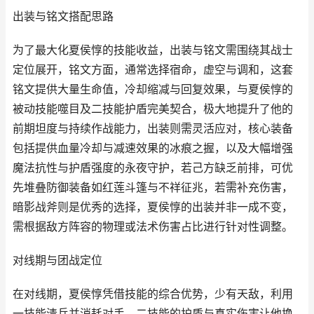
出装与铭文搭配思路
为了最大化夏侯惇的技能收益，出装与铭文需围绕其战士
定位展开，铭文方面，通常选择宿命，虚空与调和，这套
铭文提供大量生命值，冷却缩减与回复效果，与夏侯惇的
被动技能噬目及二技能护盾完美契合，极大地提升了他的
前期坦度与持续作战能力，出装则需灵活应对，核心装备
包括提供血量冷却与减速效果的冰痕之握，以及大幅增强
魔法抗性与护盾强度的永夜守护，若己方缺乏前排，可优
先堆叠防御装备如红莲斗篷与不祥征兆，若需补充伤害，
暗影战斧则是优秀的选择，夏侯惇的出装并非一成不变，
需根据敌方阵容的物理或法术伤害占比进行针对性调整。
对线期与团战定位
在对线期，夏侯惇凭借技能的综合优势，少有天敌，利用
一技能清兵并消耗对手，二技能的护盾与真实伤害让他换