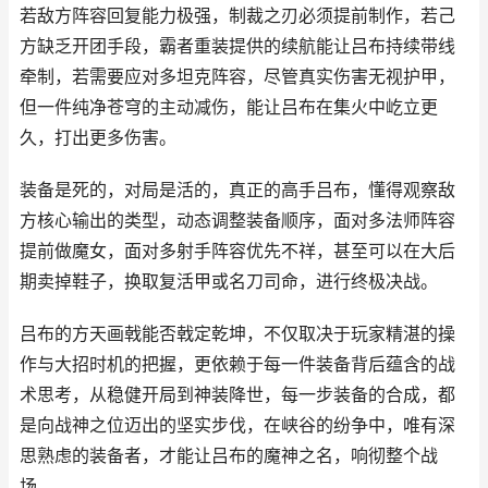
若敌方阵容回复能力极强，制裁之刃必须提前制作，若己
方缺乏开团手段，霸者重装提供的续航能让吕布持续带线
牵制，若需要应对多坦克阵容，尽管真实伤害无视护甲，
但一件纯净苍穹的主动减伤，能让吕布在集火中屹立更
久，打出更多伤害。
装备是死的，对局是活的，真正的高手吕布，懂得观察敌
方核心输出的类型，动态调整装备顺序，面对多法师阵容
提前做魔女，面对多射手阵容优先不祥，甚至可以在大后
期卖掉鞋子，换取复活甲或名刀司命，进行终极决战。
吕布的方天画戟能否戟定乾坤，不仅取决于玩家精湛的操
作与大招时机的把握，更依赖于每一件装备背后蕴含的战
术思考，从稳健开局到神装降世，每一步装备的合成，都
是向战神之位迈出的坚实步伐，在峡谷的纷争中，唯有深
思熟虑的装备者，才能让吕布的魔神之名，响彻整个战
场。