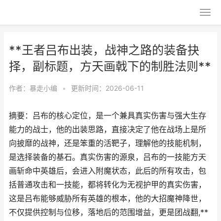
**王者吕布出装，战神之路的装备抉
择，副标题，方天画戟下的制胜法则**
作者：
暴走小编
•
更新时间：2026-06-11
摘要：吕布的核心定位，是一个兼具真实伤害与强大生存
能力的战士，他的出装思路，直接决定了他在战场上是所
向披靡的战神，还是笨重的活靶子，理解他的技能机制，
是选择装备的基石。真实伤害的源泉，吕布的一技能方天
画斩命中英雄后，会进入附魔状态，此后的所有攻击，包
括普通攻击和一技能，都将转化为无视护甲的真实伤害，
这是吕布能够威胁所有英雄的根本，他的大招魔神降世，
不仅提供控制与位移，落地后的范围增益，更是团战翻,**