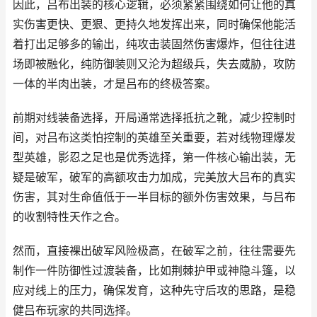
因此，吕布出装的核心逻辑，必须紧紧围绕如何让他的真
实伤害更快、更狠、更持久地发挥出来，同时确保他能活
着打出足够多的输出，纯攻击装固然伤害爆炸，但往往进
场即被融化，纯防御装则又沦为超级兵，失去威胁，攻防
一体的半肉出装，才是吕布的终极答案。
前期对线装备选择，开局通常选择抵抗之靴，减少控制时
间，对吕布这类怕控制的英雄至关重要，若对线物理爆发
型英雄，影忍之足也是优秀选择，第一件核心输出装，无
疑是破军，破军的高额攻击力加成，完美放大吕布的真实
伤害，其对生命值低于一半目标的额外伤害效果，与吕布
的收割特性天作之合。
然而，直接裸出破军风险极高，在破军之前，往往需要先
制作一件防御性过渡装备，比如荆棘护甲或神隐斗篷，以
应对线上的压力，确保发育，这种先守后攻的思路，是稳
健吕布玩家的共同选择。