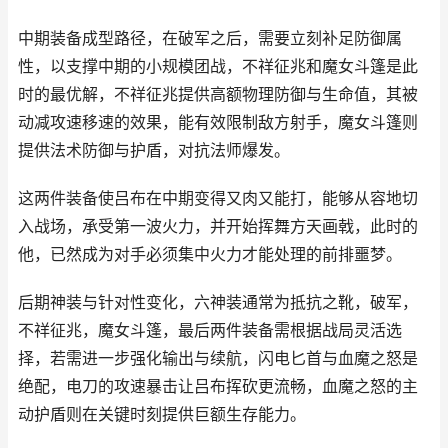
中期装备成型路径，在破军之后，需要立刻补足防御属
性，以支撑中期的小规模团战，不祥征兆和魔女斗篷是此
时的最优解，不祥征兆提供高额物理防御与生命值，其被
动减攻速移速的效果，能有效限制敌方射手，魔女斗篷则
提供法术防御与护盾，对抗法师爆发。
这两件装备使吕布在中期变得又肉又能打，能够从容地切
入战场，承受第一波火力，并开始挥舞方天画戟，此时的
他，已然成为对手必须集中火力才能处理的前排噩梦。
后期神装与针对性变化，六神装通常为抵抗之靴，破军，
不祥征兆，魔女斗篷，最后两件装备需根据战局灵活选
择，若需进一步强化输出与续航，闪电匕首与血魔之怒是
绝配，电刀的攻速暴击让吕布挥砍更流畅，血魔之怒的主
动护盾则在关键时刻提供巨额生存能力。