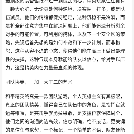
最顶级的装备也抵不过一颗慌乱的心，精英玩家往往拥有
一颗大心脏，无论身处何种逆境，决赛圈一打多，或是队
伍减员，他们的情绪都保持稳定，这种沉稳不是冷漠，而
是将全部注意力集中在解决问题上，他们能迅速分析剩余
对手的可能位置，可利用的掩体，以及下一个安全区的策
略，失误后首先想的是如何补救和下一步计划，而非抱
怨，这种从容不迫的心态，使得他们能在高压下做出最理
性的抉择，这种气场本身就能给队友以信心，给对手以压
力，这是精英内在力量最直观的体现。
团队协奏，一加一大于二的艺术
和平精英终究是一款团队游戏，个人英雄主义有其极限，
真正的团队精英，懂得自己在队伍中的角色，是指挥官就
运筹帷幄，是突击手就勇猛果敢，是支援位就保障周全，
他们之间的沟通简洁高效，信息明确，绝不废话，更关键
的是信任与默契，一个标记，一个简单的术语，队友便能