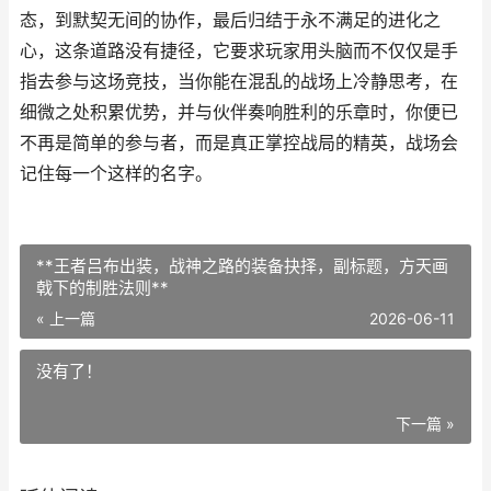
态，到默契无间的协作，最后归结于永不满足的进化之
心，这条道路没有捷径，它要求玩家用头脑而不仅仅是手
指去参与这场竞技，当你能在混乱的战场上冷静思考，在
细微之处积累优势，并与伙伴奏响胜利的乐章时，你便已
不再是简单的参与者，而是真正掌控战局的精英，战场会
记住每一个这样的名字。
**王者吕布出装，战神之路的装备抉择，副标题，方天画
戟下的制胜法则**
« 上一篇
2026-06-11
没有了！
下一篇 »