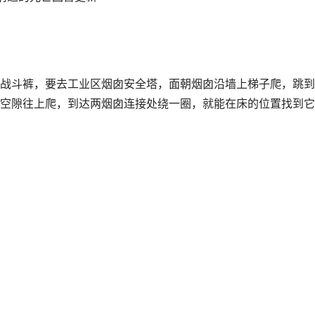
战斗裤，要去工业区烟囱安全塔，面朝烟囱沿墙上梯子爬，跳到
空隙往上爬，到达两烟囱连接处绕一圈，就能在床的位置找到它