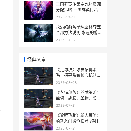
三国群英传策定九州资源
分配策略 三国群英传策定
九州哪个公司的
2025-10-11
永远的蔚蓝星球密林夺宝
全部方法说明 永远的蔚蓝
星球55关怎么过
2025-10-12
经典文章
《足球决》球员招募策
略：招募系统核心机制解
析 足球决赛谁赢
2025-08-08
《永恒部落》养成策略：
坐骑、翅膀、圣物、幻影
进阶规则详细解答 部落怎
2025-07-21
关
么去永恒之眼
《黎明飞驰》新人策略：
萌新入门操作指导 黎明飞
天鳐
2025-07-21