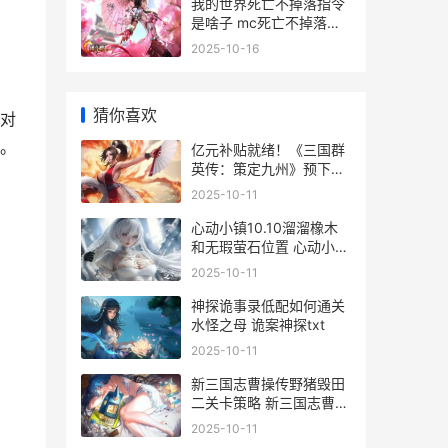
我的世界死亡不掉落指令
是啥子 mc死亡不掉落指
令运用方式 我的世界死亡
2025-10-16
不掉落指令1.8
猜你喜欢
对
。
亿元补贴就绪！《三国群
英传：策定九州》预下载
今天开始 获政府补助1亿
2025-10-11
心动小镇10.10溜溜橡木
和无瑕萤石位置 心动小镇
什么时候出
2025-10-11
神探诡事录低配如何通关
水怪之母 诡案神探txt
2025-10-11
新三国志曹操传野猪毁田
二关卡策略 新三国志曹操
传最强阵容搭配
2025-10-11