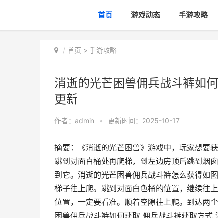
首页
游戏动态
手游攻略
首页
>
手游攻略
消逝的光芒困兽佣兵战斗裤如何
更新
作者：
admin
•
更新时间：2025-10-17
摘要：《消逝的光芒困兽》游戏中，玩家想要获
跳到对面白桶处再爬梯，到左边房顶后跳到烟囱
到它。消逝的光芒困兽佣兵战斗裤怎么获得如图
梯子往上爬。跳到对面白色桶的位置，继续往上
位置，一定要看准。顺着空隙往上爬。到达两个大烟囱连
困兽佣兵战斗裤如何获取 佣兵战斗裤获取方式