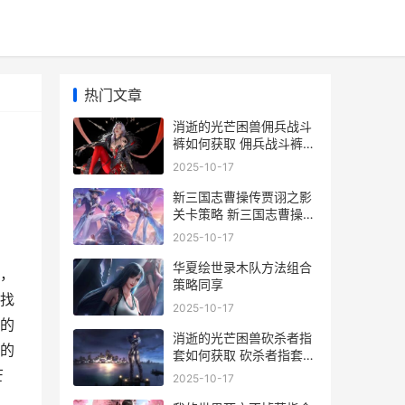
热门文章
消逝的光芒困兽佣兵战斗
裤如何获取 佣兵战斗裤获
取方式 消逝的光芒困兽更
2025-10-17
新
新三国志曹操传贾诩之影
关卡策略 新三国志曹操传
兑换码
2025-10-17
华夏绘世录木队方法组合
，
策略同享
找
2025-10-17
的
消逝的光芒困兽砍杀者指
的
套如何获取 砍杀者指套获
取方式 消逝的光芒困兽配
芒
2025-10-17
置要求