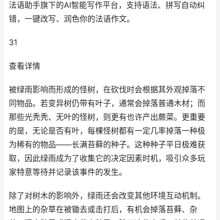
法语助手旗下的AI智能写作平台，支持语法、拼写自动纠
错，一键改写、润色你的法语作文。
31
查看详情
被绿雨影响而形成的怪树，在砍伐时会根据其外观掉落不
同物品。若变异树仍带有叶子，通常会掉落普通木材；而
那些光秃秃、无叶的怪树，则更有也许产出蕨菜。更重要
的是，无论是否有叶，每棵怪树都有一定几率掉落一种极
为稀有的物品——长满苔藓的种子。这种种子平日极难获
取，因此绿雨成为了收集它的决定因素时机，吸引众多玩
家特意等待并记录该事件的发生。
除了对树木的影响外，绿雨还会改变其他环境互动机制。
地图上的杂草在被锄去或击打后，有机会掉落苔藓、杂