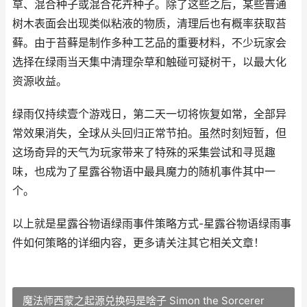
草、混合种子或混合花卉种子。除了这些之后，某些普通
树木表面会出现类似粘液的物质，清理后也有概率获取苔
藓。由于苔藓是制作多种工艺品的重要材料，不少玩家会
选择在绿雨当天集中清理杂草和触碰可疑树干，以最大化
资源收益。
绿雨仅持续壹个游戏日，第二天一切将恢复如常，全部异
常效果消失，全球从头回归正常节拍。虽然时刻短暂，但
这场奇异的天气为玩家带来了特殊的采集尝试和寻觅趣
味，也成为了星露谷物语中最具魔力的随机事件其中一
个。
以上就是星露谷物语绿雨事件策略方式-星露谷物语绿雨事
件如何策略的详细内容，更多请关注其它相关文章！
魔法师西蒙之起源兑换码是啥子 Simon the Sorcerer