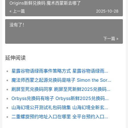
Origins新鲜兑换码 魔术西蒙斯去哪了
« 上一篇
2025-10-28
没有了！
下一篇 »
延伸阅读
星露谷物语绿雨事件策略方式 星露谷物语绿雨树变异咋办
魔法师西蒙之起源兑换码是啥子 Simon the Sorcerer Origins新鲜兑换码 魔术西蒙斯去哪了
刷屏至死兑换码同享 刷屏至死新鲜2025兑换码锦集 刷屏攻略
Orbyss兑换码有啥子 Orbyss新鲜2025兑换码概括 opl兑换码
山海幻境公开测试礼包码锦集 山海幻境全新玄幻大作
二重螺旋预约地址入口在哪里 全平台预约入口集合 二重螺旋裕太