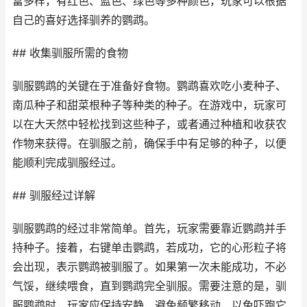
富多样，有红色、蓝色、绿色等多种颜色，玩家可以根据
自己的喜好选择驯养的鹦鹉。
## 收集驯服所需的食物
驯服鹦鹉的关键在于准备好食物。鹦鹉喜欢吃小麦种子、
南瓜种子和甜菜根种子等种类的种子。在游戏中，玩家可
以在大天然中轻松找到这些种子，或者通过种植和收获农
作物来获得。在驯服之前，确保手中有足够的种子，以便
能顺利完成驯服经过。
## 驯服经过详解
驯服鹦鹉的经过非常简单。首先，玩家需要靠近鹦鹉并手
持种子。接着，右键单击鹦鹉，若成功，它的心形粒子将
会出现，表示鹦鹉被驯服了。如果第一次未能成功，不必
气馁，继续喂食，直到鹦鹉完全驯服。需要注意的是，驯
服鹦鹉时，玩家应保持安静，避免频繁移动，以免吓跑它