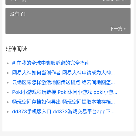
没有了！
下一篇 »
延伸阅读
# 在我的全球中驯服鹦鹉的完全指南
网易大神如何当创作者 网易大神申请成为大神【策略】 网易大神怎么挣钱
云绝区零怎样激活地图传送锚点 绝云间地图怎么开
Poki小游戏秒玩链接 Poki休闲小游戏 poki小游戏秒玩宝玩
畅玩空间存档如何导出 畅玩空间提取本地存档方式 畅玩空间存档如何导入
dd373手机版入口 dd373游戏交易平台app下载入口 dd373游戏