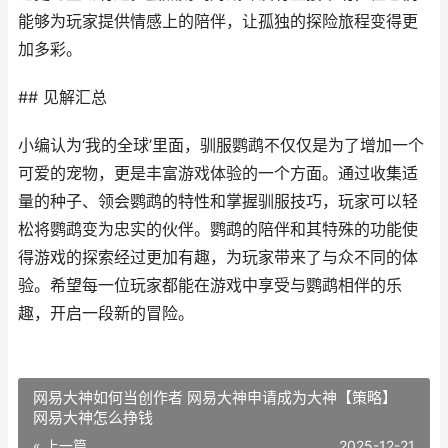
能够为玩家提供情感上的陪伴，让孤独的探险旅程变得更
加多彩。
## 见解汇总
小编认为‘我的全球’里面，驯服鹦鹉不仅仅是为了增加一个
可爱的宠物，更是丰富游戏体验的一个方面。通过收集适
量的种子、领会鹦鹉的特性和掌握驯服技巧，玩家可以轻
松将鹦鹉变为忠实的伙伴。鹦鹉的陪伴和其特殊的功能使
得游戏的探索经过更加有趣，为玩家带来了与众不同的体
验。希望每一位玩家都能在游戏中享受与鹦鹉相伴的乐
趣，开启一段新的冒险。
网易大神如何当创作者 网易大神申请成为大神【策略】
网易大神怎么挣钱
« 上一篇
2025-12-21