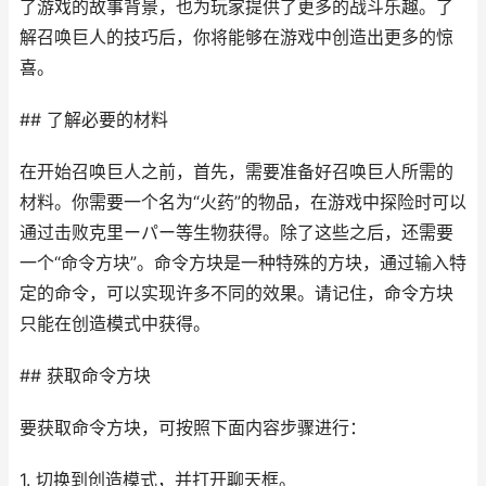
了游戏的故事背景，也为玩家提供了更多的战斗乐趣。了
解召唤巨人的技巧后，你将能够在游戏中创造出更多的惊
喜。
## 了解必要的材料
在开始召唤巨人之前，首先，需要准备好召唤巨人所需的
材料。你需要一个名为“火药”的物品，在游戏中探险时可以
通过击败克里ーパー等生物获得。除了这些之后，还需要
一个“命令方块”。命令方块是一种特殊的方块，通过输入特
定的命令，可以实现许多不同的效果。请记住，命令方块
只能在创造模式中获得。
## 获取命令方块
要获取命令方块，可按照下面内容步骤进行：
1. 切换到创造模式，并打开聊天框。