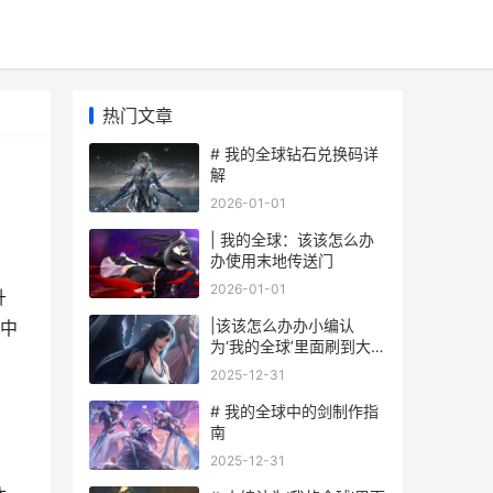
热门文章
# 我的全球钻石兑换码详
解
2026-01-01
| 我的全球：该该怎么办
办使用末地传送门
2026-01-01
升
|该该怎么办办小编认
中
为‘我的全球’里面刷到大师
球|
2025-12-31
# 我的全球中的剑制作指
南
2025-12-31