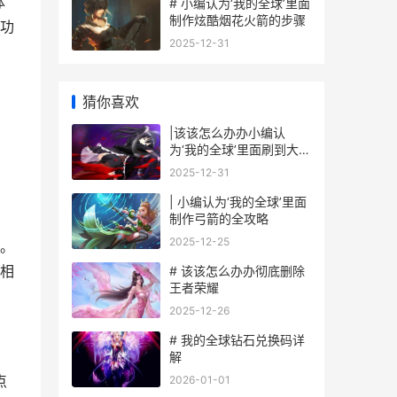
体
# 小编认为‘我的全球’里面
制作炫酷烟花火箭的步骤
功
2025-12-31
猜你喜欢
|该该怎么办办小编认
为‘我的全球’里面刷到大师
球|
2025-12-31
| 小编认为‘我的全球’里面
制作弓箭的全攻略
2025-12-25
。
相
# 该该怎么办办彻底删除
王者荣耀
2025-12-26
# 我的全球钻石兑换码详
解
点
2026-01-01