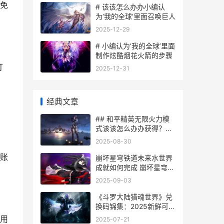
免
# 该该怎么办办小编认
为‘我的全球’里面召唤巨人
2025-12-29
# 小编认为‘我的全球’里面
制作炫酷烟花火箭的步骤
打
2025-12-31
经典文章
## 和平精英无限火力模
式该该怎么办办获得？详
细攻略解析
2025-08-30
账
崩坏星穹铁道未来水世界
成就如何完成 崩坏星穹铁
道未选择的路
2025-09-03
《斗罗大陆猎魂世界》兑
换码锦集：2025新鲜可用
礼包兑换码 斗罗大陆猎魂
用
2025-07-21