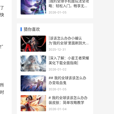
|我的全球手机版玩法全攻
略：轻松入门，畅享无限
了
乐趣|
2026-01-05
快
猜你喜欢
|该该怎么办办小编认
为‘我的全球’里面刷到大师
”
球|
2025-12-31
|深入了解：小星王者荣耀
美化下载全面指南|
2026-01-02
## 我的全球该该怎么办
办变吸血鬼
所
2026-01-05
时
# 我的全球该该怎么办办
装皮肤：简单攻略教学
2026-01-04