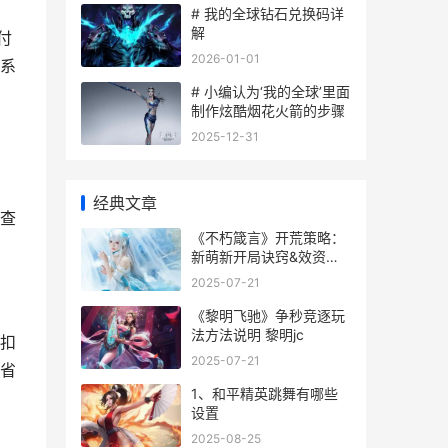
# 我的全球钻石兑换码详
解
付
2026-01-01
系
# 小编认为‘我的全球’里面
制作炫酷烟花火箭的步骤
2025-12-31
经典文章
查
《不朽箴言》开荒策略：
新萌新开局诀窍&效资源
规划策略 不朽名言
2025-07-21
《黎明飞驰》争秒竞逐玩
法方法说明 黎明jc
扣
2025-07-21
省
1、和平精英跳舞有哪些
设置
2025-08-25