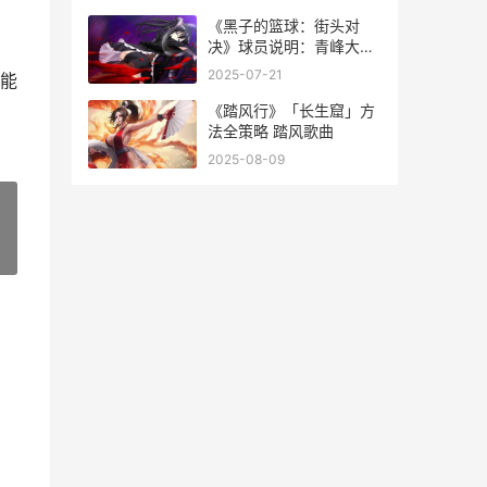
《黑子的篮球：街头对
决》球员说明：青峰大辉
黑子的篮球第二季
2025-07-21
能
《踏风行》「长生窟」方
法全策略 踏风歌曲
2025-08-09
»