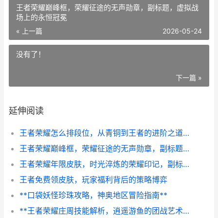
王者荣耀巅峰框，荣耀征途的无声勋章，副标题，虚拟战
场上的永恒冠冕
« 上一篇
2026-05-24
没有了！
下一篇 »
延伸阅读
王者荣耀怎么排段位，从青铜到王者的进阶之道副标题，理解机制与提升自我的旅程
王者荣耀巅峰框，荣耀征途的无声勋章，副标题，虚拟战场上的永恒冠冕
王者荣耀年限皮肤，时光淬炼的荣耀印记，副标题，五年流光铸就的文化图腾
王者免费领皮肤，玩家福利背后的策略博弈
**口袋妖怪珍珠攻略，神奥地区冒险指南**
**王者荣耀庄周技能解析，逍遥游鱼的团战艺术，副标题，梦境守护者的上分哲学**