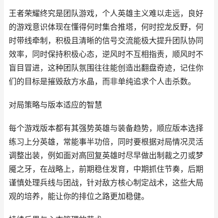
王者荣耀终究是团队游戏，个人英雄主义难以走远，良好
的游戏意识体现在懂得何时集合推塔，何时控龙反野，何
时带线牵制，积极且清晰的信号交流能极大提升团队协同
效率，同时保持积极心态，逆风时不互相指责，顺风时不
盲目冒进，这种团队氛围往往能创造出翻盘奇迹，记住你
们的目标是摧毁敌方水晶，而非单纯追求个人击杀数。
对局策略与版本适应的智慧
每个游戏版本都有其强势英雄与装备趋势，顺应版本选择
练习上分英雄，常能事半功倍，同时要根据对局情况灵活
调整出装，例如面对高回复英雄时尽早做出制裁之刃或梦
魇之牙，在战略上，前期稳住发育，中期抓住节奏，后期
谨慎处理兵线与团战，针对敌方核心制定战术，这些大局
观的培养，能让你的排位之路更加稳健。