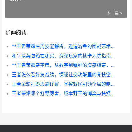
下一篇 »
延伸阅读
**王者荣耀庄周技能解析，逍遥游鱼的团战艺术，副标题，梦境守护者的上分哲学**
和平精英包箱在哪买，资深玩家的抽卡入坑指南，副标题，开启虚拟战利品之旅的正确方式
**王者荣耀亲密度，从数字到羁绊的情感纽带，虚拟世界的真实温度**
王者怎么看好友战绩，探秘社交功能里的竞技密码
王者荣耀打野思路详解，掌控野区引领全局的制胜之道
王者荣耀哪个打野厉害，版本野王的博弈与抉择，副标题，深入解析打野位强度与选择之道