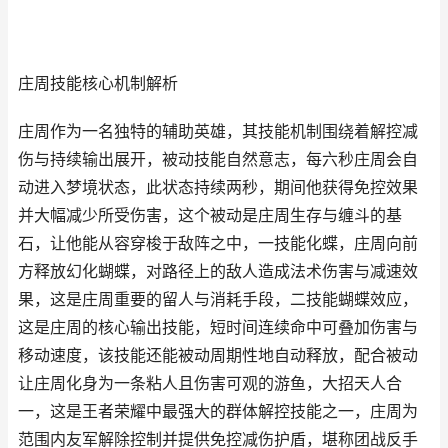
庄周技能核心机制解析
庄周作为一名独特的辅助英雄，其技能机制围绕着解控减
伤与持续输出展开，被动技能自然意志，每六秒庄周会自
动进入梦境状态，此状态持续两秒，期间他获得免控效果
并大幅减少所受伤害，这个被动是庄周生存与缠斗的基
石，让他能从容穿梭于敌阵之中，一技能化蝶，庄周向前
方释放幻化蝴蝶，对路径上的敌人造成法术伤害与减速效
果，这是庄周重要的留人与消耗手段，二技能蝴蝶效应，
这是庄周的核心输出技能，短时间连续命中可叠加伤害与
移动速度，该技能还能被动周期性地自动释放，配合被动
让庄周化身为一条粘人且伤害可观的游鱼，大招天人合
一，这是王者荣耀中最强大的群体解控技能之一，庄周为
范围内友军解除控制并提供免控减伤护盾，堪称团战反手