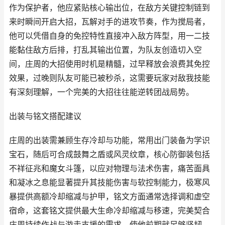
作为保护者，他应紧贴核心输出位，在敌方关键控制链到
来时瞬间开启大招，瓦解对手的进攻节奏，作为搅局者，
他可以凭借自身的免控特性直接冲入敌方阵型，用一二技
能黏住敌方后排，打乱其输出位置，为队友创造切入空
间，庄周的大招使用时机是精髓，过早释放会浪费其免控
效果，过晚则队友可能已被秒杀，这需要玩家对敌我技能
有深刻理解，一个完美的大招往往能逆转团战局势。
出装与铭文搭配建议
庄周的出装需兼顾生存冷却与功能，常用出门装备为学识
宝石，随后可合成鼓舞之盾或风灵纹章，核心防御装包括
不祥征兆和魔女斗篷，以应对物理与法术伤害，痛苦面具
和凝冰之息能显著提升其技能伤害与软控制能力，极寒风
暴提供高额冷却缩减与护甲，铭文方面通常选择调和虚空
宿命，这套铭文提供最大生命冷却缩减与移速，完美契合
庄周持续作战与游走支援的需求，使他前期就足够坚韧。