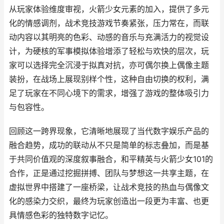
从玩家体验维度审视，火箭少女元素的加入，提供了多元
化的情感调剂，战术竞技游戏节奏紧张，压力常在，而联
动内容以其明亮的色彩、动感的音乐与充满活力的视觉设
计，为硬核的军事模拟体验增添了轻松与欢快的层次，玩
家可以选择完全沉浸于拟真对抗，亦可偶尔换上偶像主题
装扮，在战场上展现别样个性，这种自由切换的权利，满
足了玩家在不同心境下的需求，增强了游戏的整体吸引力
与包容性。
回顾这一跨界现象，它清晰地展现了当代数字娱乐产品的
融合趋势，成功的联动从不只是简单的标志叠加，而是基
于共同价值观的深度叙事融合，和平精英与火箭少女101的
合作，正是通过挖掘拼搏、团队与梦想这一共享主题，在
虚拟世界中搭建了一座桥梁，让战术竞技的热血与偶像文
化的感染力交织，最终为玩家创造出一段更为丰富、也更
具情感色彩的独特数字记忆。