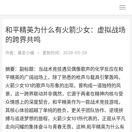
和平精英为什么有火箭少女：虚拟战场
的跨界共鸣
作者：
暴走小编
•
更新时间：2026-05-29
摘要：副标题：当战术竞技遇见偶像歌声的化学反应在和
平精英的广阔战场上，除了熟悉的枪声与载具引擎轰鸣，
火箭少女101的歌声与形象的出现，曾构成一道独特的风
景，这一跨界联动并非偶然，它源于两者在精神内核与受
众情感上的深度契合，和平精英作为一款战术竞技游戏，
其核心体验超越了单纯的胜负，更关乎团队协作、逆境拼
搏与追逐梦想的旅程，火箭少女101所代表的，正是从平凡
走向闪耀的集体奋斗与青春无畏，这种,和平精英为什么有